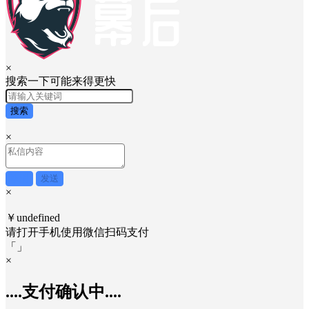
×
搜索一下可能来得更快
搜索
×
取消
发送
×
￥undefined
请打开手机使用
微信
扫码支付
「
」
×
....支付确认中....