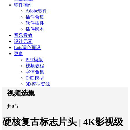
软件插件
Adobe软件
插件合集
软件插件
插件脚本
音乐音效
设计元素
Luts调色预设
更多
PPT模版
视频教程
字体合集
C4D模型
3D模型资源
视频选集
共
0
节
硬核复古标志片头 | 4K影视级