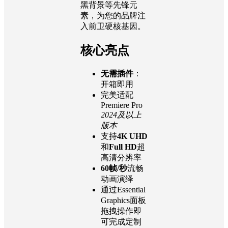
黑背景等先锋元
素，为您的品牌注
入前卫硬核基因。
核心亮点
无需插件
：
开箱即用
完美适配
Premiere Pro
2024及以上
版本
支持
4K UHD
和
Full HD
超
高清分辨率
60帧/秒
流畅
动画演绎
通过Essential
Graphics面板
拖拽操作即
可完成定制