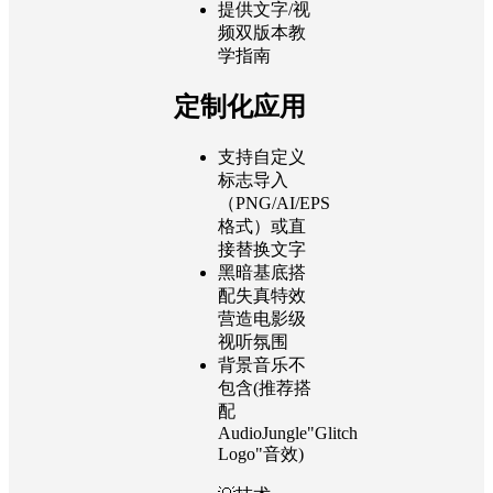
提供文字/视
频双版本教
学指南
定制化应用
支持自定义
标志导入
（PNG/AI/EPS
格式）或直
接替换文字
黑暗基底搭
配失真特效
营造电影级
视听氛围
背景音乐不
包含(推荐搭
配
AudioJungle"Glitch
Logo"音效)