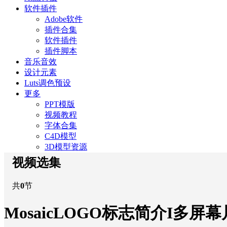
软件插件
Adobe软件
插件合集
软件插件
插件脚本
音乐音效
设计元素
Luts调色预设
更多
PPT模版
视频教程
字体合集
C4D模型
3D模型资源
视频选集
共
0
节
MosaicLOGO标志简介I多屏