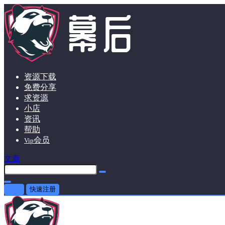
资源下载
免费分享
求资源
小店
资讯
帮助
会员
Vip
文章
登录
快速注册