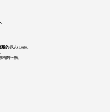
介
现隐藏的
标志(Logo。
力。
匹配与构图平衡。