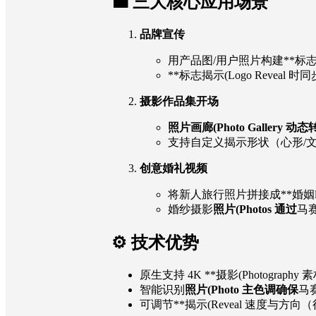
💼 三大核心应用场景
品牌宣传
用产品图/用户照片构建**标志马赛克
**标志揭示(Logo Reveal
摄影作品集开场
照片画廊(Photo Gallery 
支持自定义揭示形状（心形/文
创意婚礼视频
将新人旅行照片拼接成**婚姻logo揭示
婚纱摄影
照片(Photos 通过
马赛
⚙️ 技术优势
原生支持 4K **摄影(Photography 
智能识别
照片(Photo 主色调确保
马赛
可调节**揭示(Reveal 速度与方向