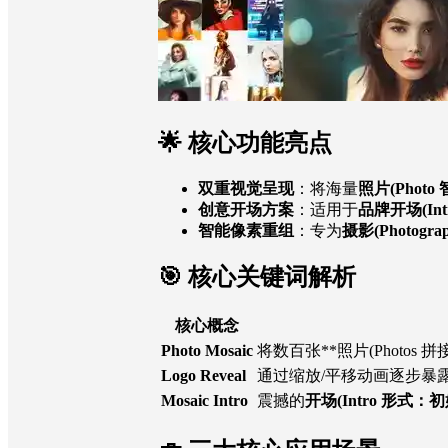
🌟 核心功能亮点
双重视觉呈现
：将海量
照片(Phot
创意开场方案
：适用于
品牌开场(Int
智能像素重组
：专为
摄影(Photog
🎯 核心关键词解析
核心概念
Photo Mosaic
将数百张**照片(Photo
Logo Reveal
通过缩放/平移动画逐步暴
Mosaic Intro
震撼的
开场(Intro 形