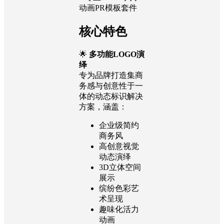
动画PR模板套件
核心特色
🌟
多功能LOGO演
绎
专为品牌打造集商
务感与创意性于一
体的动态标识解决
方案，涵盖：
企业级简约
商务风
高创意视觉
动态演绎
3D立体空间
展示
缤纷色彩艺
术呈现
趣味化活力
动画