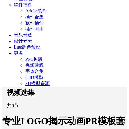
软件插件
Adobe软件
插件合集
软件插件
插件脚本
音乐音效
设计元素
Luts调色预设
更多
PPT模版
视频教程
字体合集
C4D模型
3D模型资源
视频选集
共
0
节
专业LOGO揭示动画PR模板套