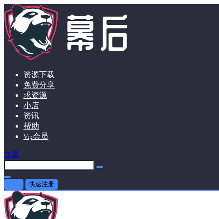
资源下载
免费分享
求资源
小店
资讯
帮助
会员
Vip
文章
登录
快速注册