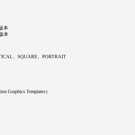
以上版本
以上版本
CAL、SQUARE、PORTRAIT
 Graphics Templates）