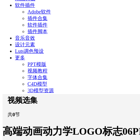
软件插件
Adobe软件
插件合集
软件插件
插件脚本
音乐音效
设计元素
Luts调色预设
更多
PPT模版
视频教程
字体合集
C4D模型
3D模型资源
视频选集
共
0
节
高端动画动力学LOGO标志06