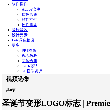
软件插件
Adobe软件
插件合集
软件插件
插件脚本
音乐音效
设计元素
Luts调色预设
更多
PPT模版
视频教程
字体合集
C4D模型
3D模型资源
视频选集
共
0
节
圣诞节变形LOGO标志 | Premie