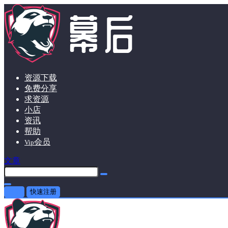
资源下载
免费分享
求资源
小店
资讯
帮助
会员
Vip
文章
登录
快速注册