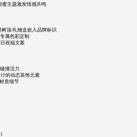
：融入甜蜜主题激发情感共鸣
n：在圣诞树顶/礼物盒嵌入品牌标识
持企业专属色彩定制
0+节日祝福文案
题色碰撞活力
贯穿设计的动态装饰元素
的材质细节
)