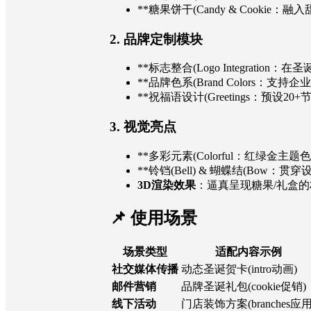
**糖果饼干(Candy & Cookie
2.
品牌定制模块
**标志整合(Logo Integratio
**品牌色系(Brand Colors：支
**祝福语设计(Greetings：预设2
3.
视觉亮点
**多彩元素(Colorful：红绿金主
**铃铛(Bell) & 蝴蝶结(Bow：
3D渲染效果
：逼真呈现糖果/礼盒
📌 使用场景
场景类型
适配内容示例
社交媒体传播
动态圣诞贺卡(intro动画)
邮件营销
品牌圣诞礼包(cookie促销)
线下活动
门店装饰方案(branches应用