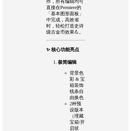
作，所有编辑均可
直接在Premiere的
「基本图形面板」
中完成，高效省
时，轻松打造史诗
级古金币效果💪。
✨ 核心功能亮点
极简编辑
背景色
彩 & 宝
箱装饰
线条自
由换色
2种预
设版本
（埋藏
宝箱/开
启状