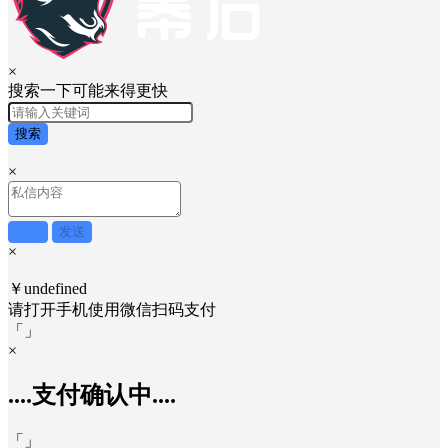
×
搜索一下可能来得更快
搜索
×
取消
发送
×
￥undefined
请打开手机使用
微信
扫码支付
「
」
×
....支付确认中....
「
」