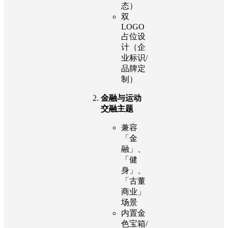
态）
双
LOGO
占位设
计（企
业标识/
品牌定
制）
金融与运动
交融主题
兼容
「金
融」、
「健
身」、
「古董
商业」
场景
内置金
色宝箱/