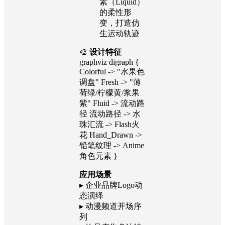
素（Liquid）
的柔性形
变，打造仿
生运动轨迹
🎨
设计特征
graphviz digraph {
Colorful -> "水果色
调盘" Fresh -> "薄
荷绿/柠檬黄/浆果
紫" Fluid -> 流动路
径 流动路径 -> 水
珠汇流 -> Flash火
花 Hand_Drawn ->
铅笔纹理 -> Anime
角色元素 }
应用场景
▸ 企业品牌Logo动
态演绎
▸ 动漫频道开场序
列