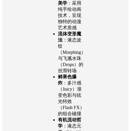
美学
：采用
纯手绘动画
技术，呈现
独特的动漫
艺术质感
流体变形魔
法
：液态波
纹
（Morphing）
与飞溅水珠
（Drops）的
丝滑转场
鲜果色爆
炸
：多汁感
（Juicy）渐
变色彩与炫
光特效
（Flash FX）
的组合碰撞
有机流动哲
学
：液态元