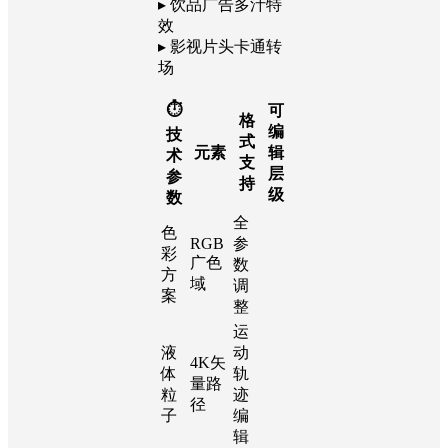
▸ 饮品广告多汁特
效
▸ 影视片头卡通转
场
⏱
可
格
编
技
式
元素
辑
术
支
层
参
持
级
数
全
色
RGB
参
彩
广色
数
方
域
调
案
整
运
液
动
4K矢
体
轨
量路
粒
迹
径
子
编
辑