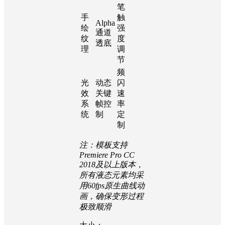
笔
手
触
Alpha
绘
强
通道
纹
度
透底
理
调
节
频
光
动态
闪
效
关键
速
系
帧控
率
统
制
定
制
注：模板支持
Premiere Pro CC
2018及以上版本，
所有液态元素均采
用60fps原生曲线动
画，确保变形过程
极致顺滑