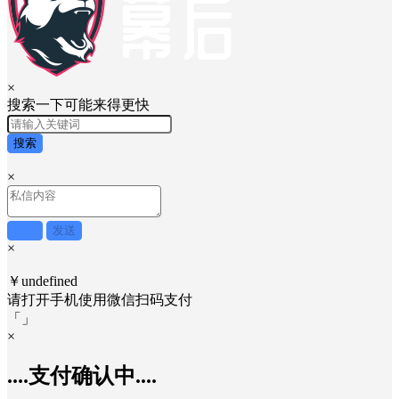
×
搜索一下可能来得更快
搜索
×
取消
发送
×
￥undefined
请打开手机使用
微信
扫码支付
「
」
×
....支付确认中....