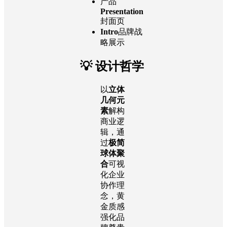
产品
Presentation
封面页
Intro
品牌战
略展示
💡 设计哲学
以
立体
几何元
素
解构
商业逻
辑，通
过
极简
球体聚
合
可视
化企业
协作理
念，黄
金质感
强化品