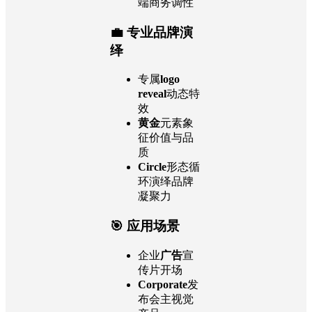
端商务调性
💼
专业品牌演
绎
专属
logo
reveal
动态特
效
黄金
元素象
征价值与品
质
Circle
形态循
环演绎品牌
凝聚力
🎯 应用场景
企业
广告
宣
传片开场
Corporate
发
布会主视觉