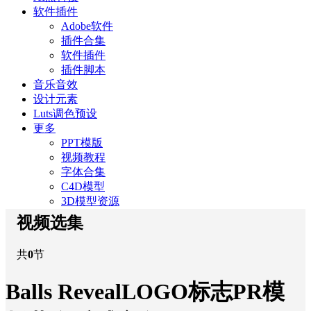
软件插件
Adobe软件
插件合集
软件插件
插件脚本
音乐音效
设计元素
Luts调色预设
更多
PPT模版
视频教程
字体合集
C4D模型
3D模型资源
视频选集
共
0
节
Balls RevealLOGO标志PR模