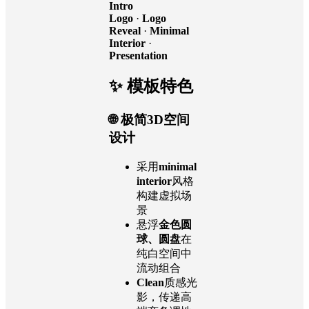
Intro
Logo
·
Logo
Reveal
·
Minimal
Interior
·
Presentation
✨ 模板特色
🌐
极简3D空间
设计
采用
minimal
interior
风格
构建虚拟场
景
悬浮
金色圆
球、圆盘
在
纯白空间中
流动组合
Clean
质感光
影，传递高