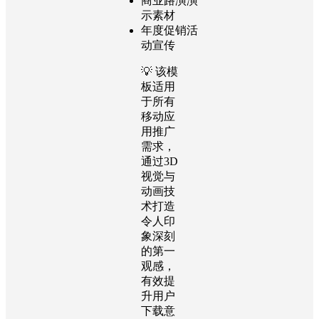
商业路演演
示素材
年度促销活
动宣传
💡 该模
板适用
于所有
移动应
用推广
需求，
通过3D
视觉与
动画技
术打造
令人印
象深刻
的第一
观感，
有效提
升用户
下载意