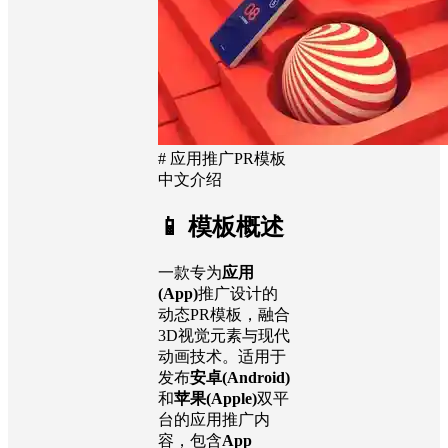
# 应用推广PR模板
中文介绍
📱 模板概述
一款专为
应用
(App)
推广设计的
动态PR模板，融合
3D视觉元素与现代
动画技术。适用于
发布
安卓(Android)
和
苹果(Apple)
双平
台的应用推广内
容，包含
App