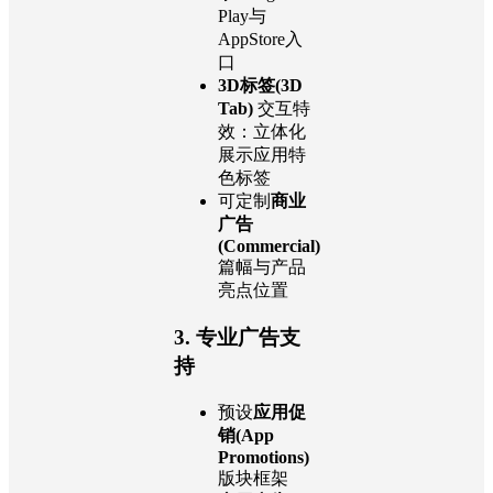
Play与
AppStore入
口
3D标签(3D
Tab)
交互特
效：立体化
展示应用特
色标签
可定制
商业
广告
(Commercial)
篇幅与产品
亮点位置
3. 专业广告支
持
预设
应用促
销(App
Promotions)
版块框架