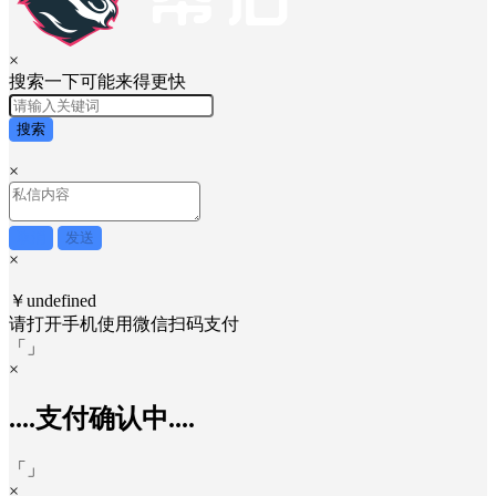
×
搜索一下可能来得更快
搜索
×
取消
发送
×
￥undefined
请打开手机使用
微信
扫码支付
「
」
×
....支付确认中....
「
」
×