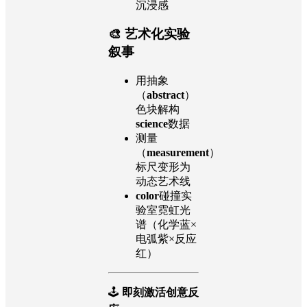
沉浸感
🎨
艺术化实验
叙事
用抽象
（
abstract
）
色块解构
science
数据
测量
（
measurement
）
标尺变形为
动态艺术线
color
碰撞实
验室霓虹光
谱（化学蓝×
电弧紫×反应
红）
🕹️
即刻激活创意反