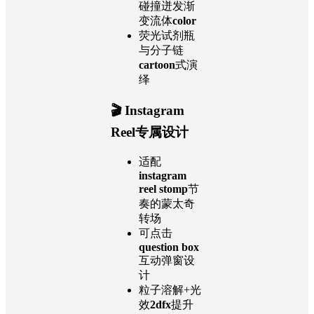
碰撞迸发渐
变流体
color
荧光试剂瓶
与分子链
cartoon
式演
绎
🎬
Instagram
Reel专属设计
适配
instagram
reel stomp
节
奏的蒙太奇
转场
可点击
question box
互动弹窗设
计
粒子溶解+光
效
2dfx
提升