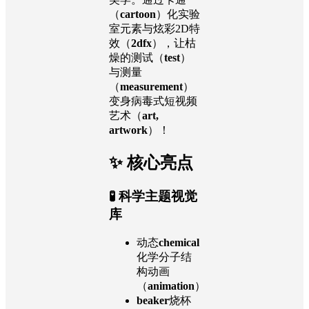
（
cartoon
）化实验
室元素与炫彩2D特
效（
2dfx
），让枯
燥的测试（
test
）
与测量
（
measurement
）
变身病毒式短视频
艺术（
art,
artwork
）！
✨ 核心亮点
🧪
科学主题视觉
库
动态
chemical
化学分子结
构动画
（
animation
）
beaker
烧杯