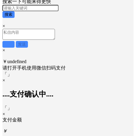
搜索一下可能来得更快
搜索
×
取消
发送
×
￥undefined
请打开手机使用
微信
扫码支付
「
」
×
....支付确认中....
「
」
×
支付金额
￥