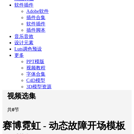
软件插件
Adobe软件
插件合集
软件插件
插件脚本
音乐音效
设计元素
Luts调色预设
更多
PPT模版
视频教程
字体合集
C4D模型
3D模型资源
视频选集
共
0
节
赛博霓虹 - 动态故障开场模板