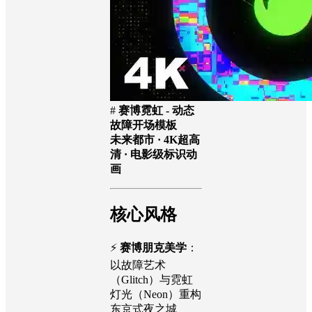
#
赛博霓虹 - 动态
故障开场模板
未来都市 · 4K超高
清 · 电影级标识动
画
核心风格
⚡️
赛博朋克美学
：
以故障艺术
（Glitch）与霓虹
灯光（Neon）重构
东京式夜之城