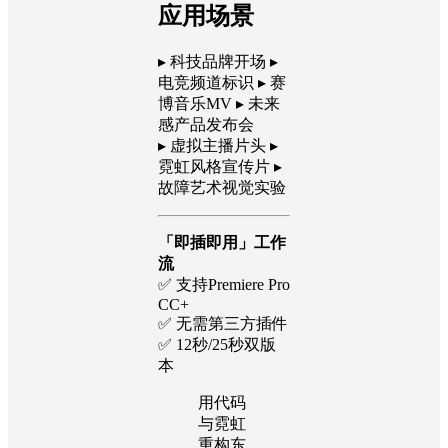
应用场景
▸ 科技品牌开场 ▸
电竞频道标识 ▸ 赛
博音乐MV ▸ 未来
感产品发布会
▸ 虚拟主播片头 ▸
霓虹风格宣传片 ▸
故障艺术视觉实验
「即插即用」工作
流
✅ 支持Premiere Pro
CC+
✅ 无需第三方插件
✅ 12秒/25秒双版
本
用代码
与霓虹
重构东