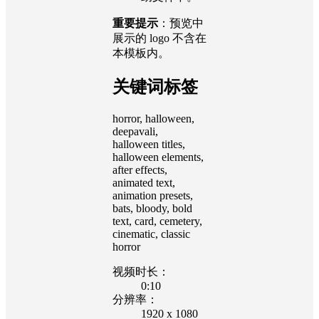
重要提示
：预览中
展示的 logo 不含在
本模板内。
关键词标签
horror, halloween,
deepavali,
halloween titles,
halloween elements,
after effects,
animated text,
animation presets,
bats, bloody, bold
text, card, cemetery,
cinematic, classic
horror
视频时长：
0:10
分辨率：
1920 x 1080