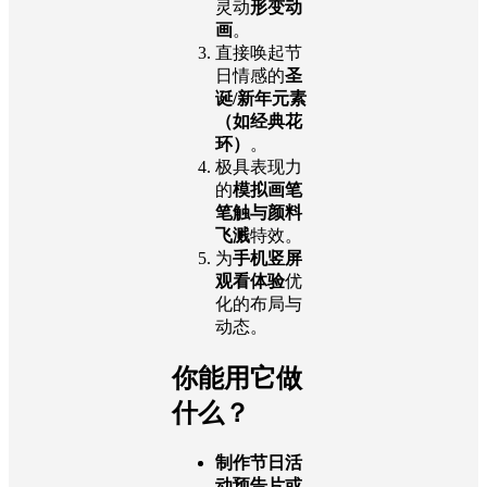
灵动
形变动
画
。
直接唤起节
日情感的
圣
诞/新年元素
（如经典花
环）
。
极具表现力
的
模拟画笔
笔触与颜料
飞溅
特效。
为
手机竖屏
观看体验
优
化的布局与
动态。
你能用它做
什么？
制作节日活
动预告片或