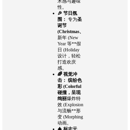
术感与趣味
性。
🎉 节日氛
围：
专为
圣
诞节
(Christmas、
新年 (New
Year 等**假
日 (Holiday
设计，轻松
打造欢庆
感。
🌈 视觉冲
击：
缤纷色
彩 (Colorful
碰撞，呈现
绚丽
爆炸特
效 (Explosion
与流畅**形
变 (Morphing
动画。
🎄 标志元