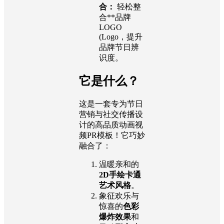
合：
轻松整
合**品牌
LOGO
(Logo，提升
品牌节日辨
识度。
它是什么？
这是一套专为节日
营销与社交传播设
计的高品质动画视
频PR模板！它巧妙
融合了：
温暖亲和的
2D手绘卡通
艺术风格
。
象征欢乐与
惊喜的
色彩
爆炸效果
和