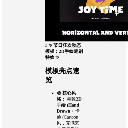
#
✨ 节日狂欢动态
模板：2D手绘笔刷
特效 ✨
模板亮点速
览
🎨 核心风
格：
精致
2D
手绘 (Hand
Drawn +
卡
通 (Cartoon
风，充满艺