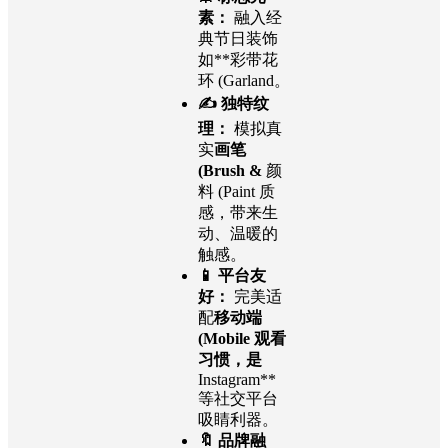
素：
融入经
典节日装饰
如**彩带花
环 (Garland。
✍️ 独特纹
理：
模拟真
实
画笔
(Brush &
颜
料 (Paint 质
感，带来生
动、温暖的
触感。
📱 平台友
好：
完美适
配
移动端
(Mobile 观看
习惯，是
Instagram**
等社交平台
吸睛利器。
🔖 品牌融