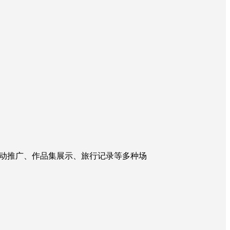
动推广、作品集展示、旅行记录等多种场