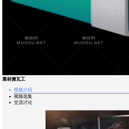
素材搬瓦工
视频介绍
视频选集
交流讨论