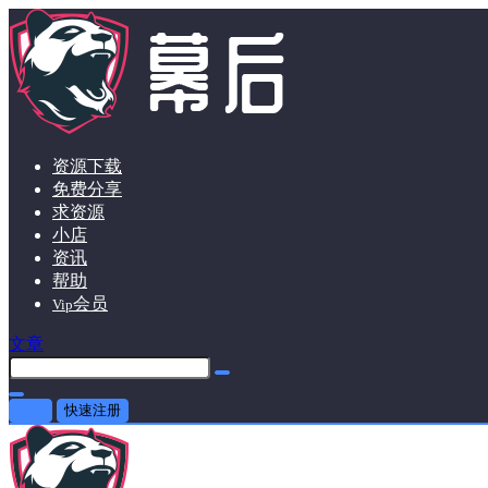
资源下载
免费分享
求资源
小店
资讯
帮助
会员
Vip
文章
登录
快速注册