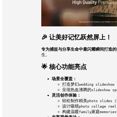
🎉 让美好记忆跃然屏上！
专为捕捉与分享生命中最闪耀瞬间打造的
生。
🌟 核心功能亮点
场景全覆盖：
打造梦幻
wedding slideshow
呈现热血沸腾的
slideshow sp
灵活创作体验：
轻松制作精美
（
photo slides
设计吸睛
photo collage reel
构建温暖
家庭
family
memories