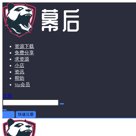
资源下载
免费分享
求资源
小店
资讯
帮助
会员
Vip
文章
登录
快速注册