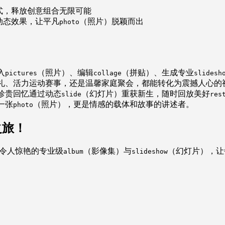
式，释放创意组合无限可能
动态效果，让平凡
（照片）脱颖而出
photo
入
（照片）、编辑
（拼贴）、生成专业
pictures
collage
slidesh
礼、活力运动赛事，还是温馨家庭聚会，都能转化为震撼人心的
珍贵回忆通过动态
（幻灯片）重获新生，随时回放美好
slide
res
一张
（照片），更是情感的载体和故事的讲述者。
photo
之旅！
令人惊艳的专业级
（影像集）与
（幻灯片），让
album
slideshow