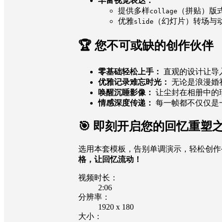
丰富视觉表达：
提供多样
（拼贴）版
collage
优雅
（幻灯片）转场与
slide
🏆 您不可或缺的创作伙伴
零基础轻松上手：
直观的设计让导
优雅记录难忘时光：
无论是浪漫婚
唤醒沉睡影像：
让尘封在相册中的
情感深度传递：
每一帧都不仅仅是
🎯 即刻开启您的回忆重塑
选用本套模板，告别单调演示，轻松创作
格，让回忆流动！
视频时长：
2:06
分辨率：
1920 x 180
大小：