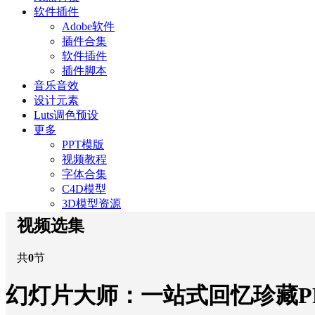
软件插件
Adobe软件
插件合集
软件插件
插件脚本
音乐音效
设计元素
Luts调色预设
更多
PPT模版
视频教程
字体合集
C4D模型
3D模型资源
视频选集
共
0
节
幻灯片大师：一站式回忆珍藏P