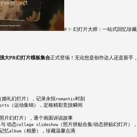
# ✨ 幻灯片大师：一站式回忆珍藏
强大PR幻灯片模板集合
正式登场！无论您是创作达人还是新手
（婚礼幻灯片），记录永恒
时刻
romantic
（运动集锦），定格精彩竞技瞬间
orts
照片幻灯片），逐个画面诉说故事
与 动态
（照片拼贴合集/动态拼贴幻灯片）
collage slideshow
记忆
（相册），珍藏温馨点滴
album