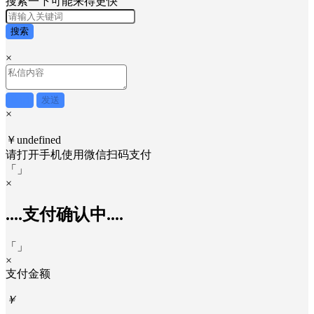
搜索一下可能来得更快
搜索
×
取消
发送
×
￥undefined
请打开手机使用
微信
扫码支付
「
」
×
....支付确认中....
「
」
×
支付金额
￥