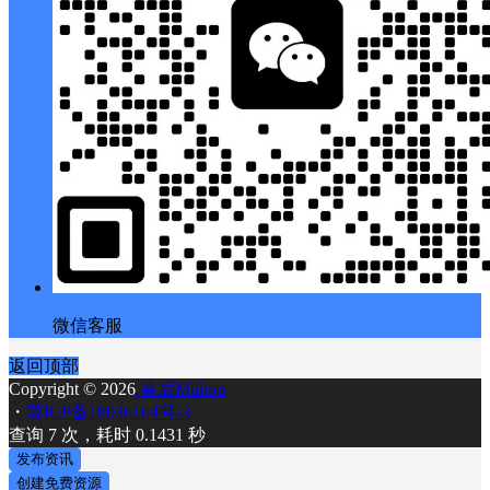
微信客服
返回顶部
Copyright © 2026
幕后Muhou
・
冀ICP备18036164号-3
查询 7 次，耗时 0.1431 秒
发布资讯
创建免费资源