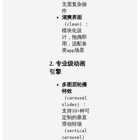
无需复杂操
作
清爽界面
（
）：
clean
模块化设
计，拖拽即
用，适配各
类
场景
app
2.
专业级动画
引擎
多图层轮播
特效
（
carousel
）：
slides
支持10+种可
定制的垂直
滑动转场
（
vertical
）
carousel