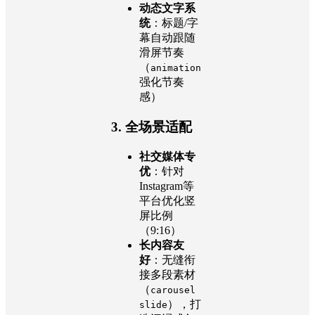
动态文字系
统
：标题/字
幕自动跟随
滑屏节奏
（
animation
强化节奏
感）
3.
全场景适配
社交媒体专
优
：针对
Instagram等
平台优化竖
屏比例
（9:16）
长内容友
好
：无缝衔
接多段素材
（
carousel
），打
slide