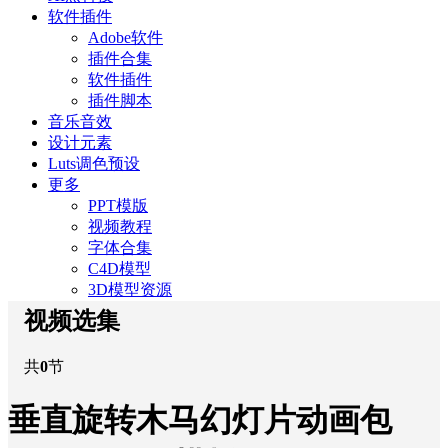
软件插件
Adobe软件
插件合集
软件插件
插件脚本
音乐音效
设计元素
Luts调色预设
更多
PPT模版
视频教程
字体合集
C4D模型
3D模型资源
视频选集
共
0
节
垂直旋转木马幻灯片动画包