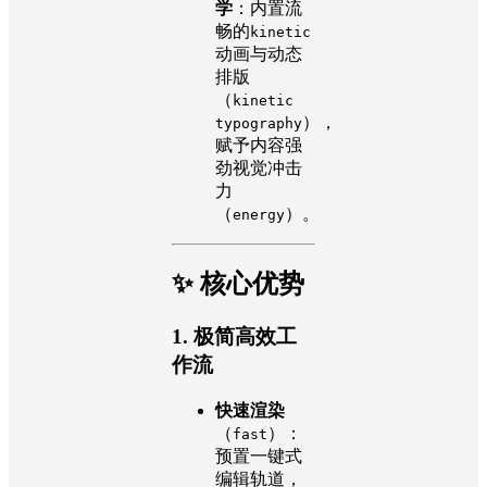
学
：内置流
畅的
kinetic
动画与动态
排版
（
kinetic
），
typography
赋予内容强
劲视觉冲击
力
（
）。
energy
✨ 核心优势
1.
极简高效工
作流
快速渲染
（
）：
fast
预置一键式
编辑轨道，