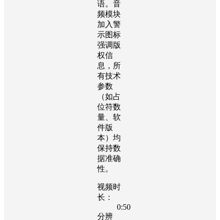
语。音
频模块
加入警
示图标
强调版
权信
息，所
有技术
参数
（如占
位符数
量、软
件版
本）均
保持数
据准确
性。
视频时
长：
0:50
分辨