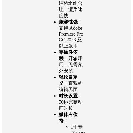
结构组织合
理，渲染速
度快
兼容性强
：
支持 Adobe
Premiere Pro
CC 2023 及
以上版本
零插件依
赖
：开箱即
用，无需额
外安装
轻松自定
义
：直观的
编辑界面
时长设置
：
50秒完整动
画时长
媒体占位
符
：
1个专