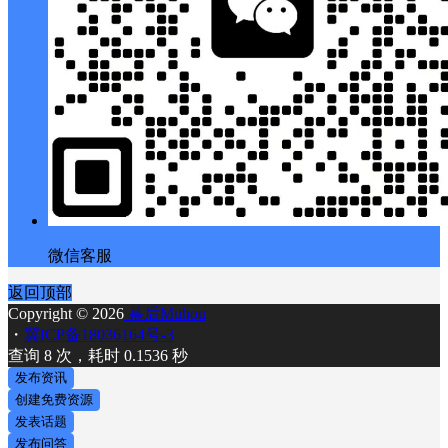
微信客服
返回顶部
Copyright © 2026
幕后Muhou
・
冀ICP备18036164号-3
查询 8 次，耗时 0.1536 秒
发布资讯
创建免费资源
发表话题
发布问答