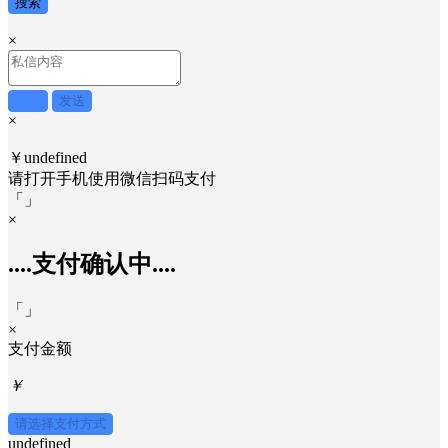
搜索
×
取消
发送
×
￥undefined
请打开手机使用
微信
扫码支付
「
」
×
....支付确认中....
「
」
×
支付金额
￥
请选择支付方式
undefined