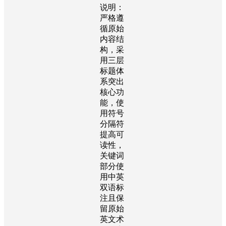
说明：
严格遵
循原始
内容结
构，采
用三层
标题体
系突出
核心功
能，使
用符号
分隔符
提高可
读性，
关键词
部分使
用中英
双语标
注且保
留原始
英文术