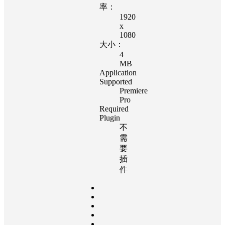
率：
1920
x
1080
大小：
4
MB
Application
Supported
Premiere
Pro
Required
Plugin
不
需
要
插
件