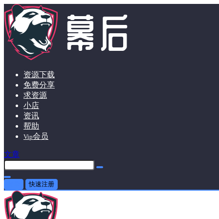
资源下载
免费分享
求资源
小店
资讯
帮助
会员
Vip
文章
登录
快速注册