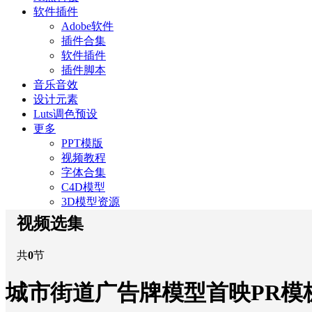
软件插件
Adobe软件
插件合集
软件插件
插件脚本
音乐音效
设计元素
Luts调色预设
更多
PPT模版
视频教程
字体合集
C4D模型
3D模型资源
视频选集
共
0
节
城市街道广告牌模型首映PR模