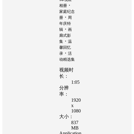
・
相册
家庭纪念
・
册
周
年庆特
・
辑
画
廊式影
・
集
温
馨回忆
・
录
活
动精选集
视频时
长：
1:05
分辨
率：
1920
x
1080
大小：
837
MB
Application