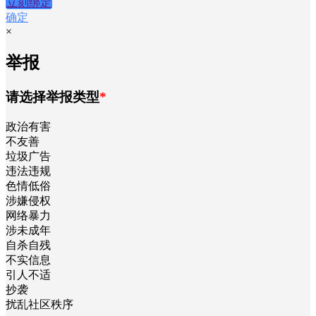
立刻绑定
确定
×
举报
请选择举报类型
*
政治有害
不友善
垃圾广告
违法违规
色情低俗
涉嫌侵权
网络暴力
涉未成年
自杀自残
不实信息
引人不适
抄袭
扰乱社区秩序