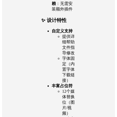
赖
：无需安
装额外插件
✨ 设计特性
自定义支持
提供详
细帮助
文件指
导修改
字体固
定（内
置字体
下载链
接）
丰富占位符
12个媒
体替换
位（图
片/视
频）