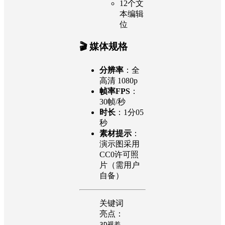
12个文
本编辑
位
🎬 媒体规格
分辨率
：全
高清 1080p
帧率FPS
：
30帧/秒
时长
：1分05
秒
素材提示
：
演示图采用
CC0许可照
片（需用户
自备）
关键词
亮点：
3D视差