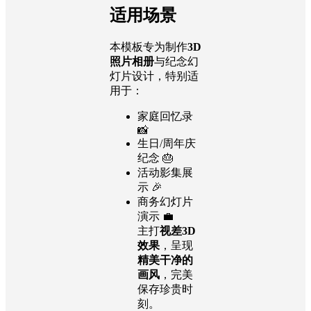
适用场景
本模板专为制作
3D
照片相册
与纪念幻
灯片设计，特别适
用于：
家庭回忆录
📸
生日/周年庆
纪念 🎂
活动影集展
示 🎉
商务幻灯片
演示 💼
主打
视差3D
效果
，呈现
精美干净的
画风
，完美
保存珍贵时
刻。