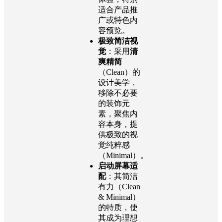
适合产品推
广或特色内
容预览。
极致简洁视
觉
：采用
清
爽精简
（Clean）的
设计美学，
移除不必要
的装饰元
素，聚焦内
容本身，提
供极致的视
觉纯粹感
（Minimal）。
启动屏幕适
配
：其简洁
有力（Clean
& Minimal）
的特质，使
其成为理想