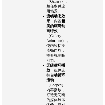
（Gallery），
胜任多种应
用场景。
流畅动态效
果
：内置
精
美的画廊动
画特效
（Gallery
Animation），
使内容切换
流畅自然，
提升视觉吸
引力。
无缝循环播
放
：组件支
持
自动循环
滚动
（Looped）
内容播放，
打造无间断
的媒体展示
体验，特别