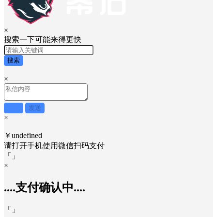
×
搜索一下可能来得更快
搜索
×
取消
发送
×
￥undefined
请打开手机使用
微信
扫码支付
「
」
×
....支付确认中....
「
」