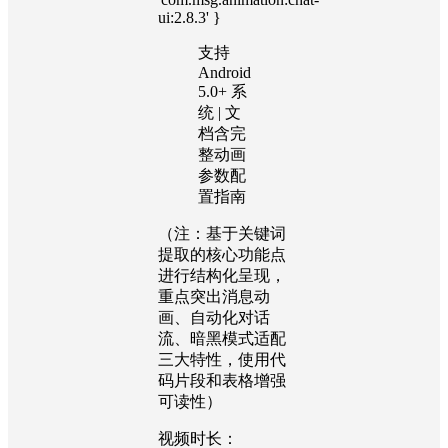
ui:2.8.3' }
支持
Android
5.0+ 系
统 | 文
档含完
整动画
参数配
置指南
（注：基于关键词
提取的核心功能点
进行结构化呈现，
重点突出消息动
画、自动化对话
流、暗黑模式适配
三大特性，使用代
码片段和表格增强
可读性）
视频时长：