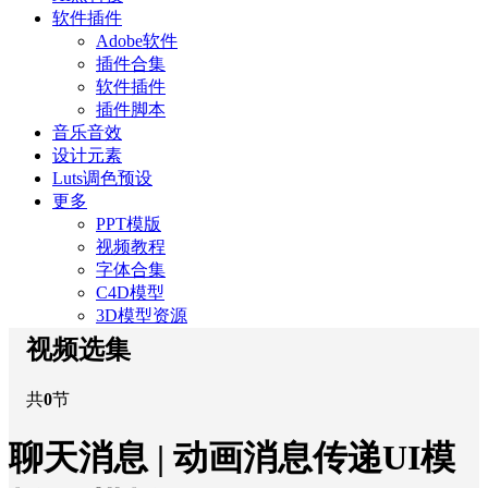
软件插件
Adobe软件
插件合集
软件插件
插件脚本
音乐音效
设计元素
Luts调色预设
更多
PPT模版
视频教程
字体合集
C4D模型
3D模型资源
视频选集
共
0
节
聊天消息 | 动画消息传递UI模