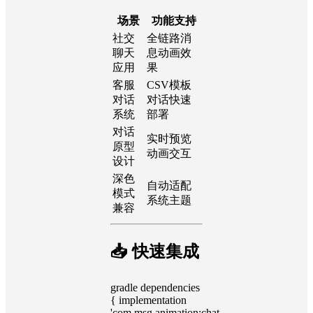
场景
功能支持
社交
全链路消
聊天
息动画效
应用
果
客服
CSV模板
对话
对话快速
系统
部署
对话
实时预览
原型
动画交互
设计
深色
自动适配
模式
系统主题
兼容
📥 快速集成
gradle dependencies
{ implementation
'com.msg.animation:chat-