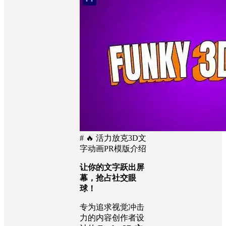
# 🔥 活力放克3D文
字动画PR模版介绍
让你的文字跃出屏
幕，抢占社交眼
球！
专为追求视觉冲击
力的内容创作者设