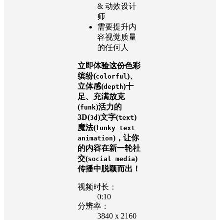
& 动效设计
师
需要提升内
容视觉质量
的任何人
立即体验这份色彩
缤纷(
)、
colorful
立体感(
)十
depth
足、充满放克
(
)活力的
funk
3D(
)文字(
)
3d
text
魔法(
funky text
)，让你
animation
的内容在新一轮社
交(
)
social media
传播中脱颖而出！
视频时长：
0:10
分辨率：
3840 x 2160