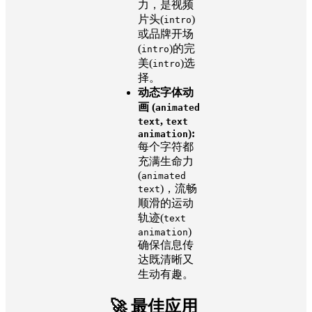
力，是视频
片头(
)
intro
或品牌开场
(
)的完
intro
美(
)选
intro
择。
动态字体动
画 (
animated
,
text
text
):
animation
每个字符都
充满生命力
(
animated
)，流畅
text
顺滑的运动
轨迹(
text
)
animation
确保信息传
达既清晰又
生动有趣。
🚀 最佳应用