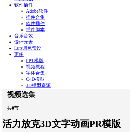
软件插件
Adobe软件
插件合集
软件插件
插件脚本
音乐音效
设计元素
Luts调色预设
更多
PPT模版
视频教程
字体合集
C4D模型
3D模型资源
视频选集
共
0
节
活力放克3D文字动画PR模版