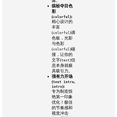
庸。
缤纷夺目色
彩
(
):
colorful
精心设计的
丰富
(
)调
colorful
色板，光影
与色彩
(
)碰
colorful
撞，让你的
文字(
)信
text
息本身就极
具吸引力。
强有力开场
(
,
text intro
):
intro
专为制造惊
艳第一印象
优化！极佳
的节奏感和
视觉冲击