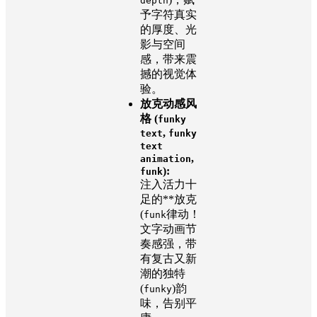
depth
予字符真实
的厚度、光
影与空间
感，带来震
撼的视觉体
验。
放克动感风
格 (
funky
,
text
funky
text
,
animation
):
funk
注入活力十
足的**放克
(
律动！
funk
文字动画节
奏感强，带
有复古又新
潮的独特
(
)韵
funky
味，告别平