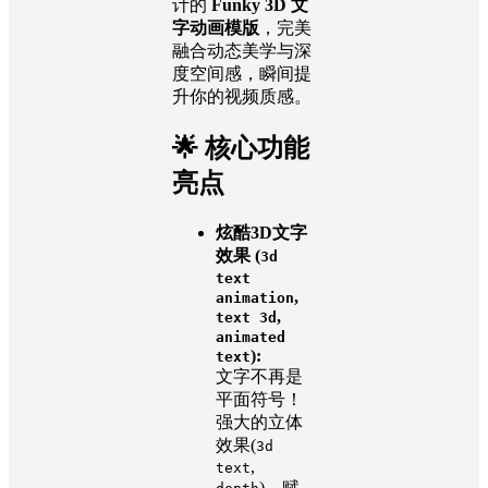
计的
Funky 3D 文
字动画模版
，完美
融合动态美学与深
度空间感，瞬间提
升你的视频质感。
🌟 核心功能
亮点
炫酷3D文字
效果 (
3d
text
,
animation
,
text 3d
animated
):
text
文字不再是
平面符号！
强大的立体
效果(
3d
,
text
)，赋