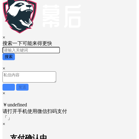
×
搜索一下可能来得更快
搜索
×
取消
发送
×
￥undefined
请打开手机使用
微信
扫码支付
「
」
×
....支付确认中....