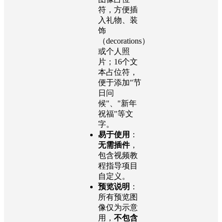
符，方便插
入礼物、装
饰
（decorations）
或个人照
片；16个文
本占位符，
便于添加"节
日问
候"、"新年
祝福"等文
字。
易于使用
：
无需插件
，
包含视频教
程指导项目
自定义。
预览说明
：
所有预览图
像仅为示意
用，
不包含