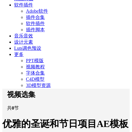
软件插件
Adobe软件
插件合集
软件插件
插件脚本
音乐音效
设计元素
Luts调色预设
更多
PPT模版
视频教程
字体合集
C4D模型
3D模型资源
视频选集
共
0
节
优雅的圣诞和节日项目AE模板