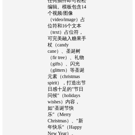
任何插件即可轻松
编辑。模板包含14
个视频/图像
（video/image）占
位符和16个文本
（text）占位符，
可完美融入糖果手
杖（candy
cane）、圣诞树
（fir tree）、礼物
（gifts）、闪光
（glitters）等圣诞
元素（christmas
spirit），打造出节
日感十足的"节日
问候"（holidays
wishes）内容，
如"圣诞节快
乐"（Merry
Christmas）、"新
年快乐"（Happy
New Year）。