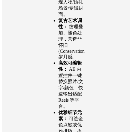
现人物/婚礼
场景/专辑封
面。
复古艺术调
性：
纹理叠
加、褪色处
理，营造**
怀旧
(Conservation
岁月感。
高效可编辑
性：
AE 内
置控件一键
替换照片/文
字/颜色，快
速输出适配
Reels 等平
台。
优雅细节元
素：
可选金
色点缀或优
雅排版，提