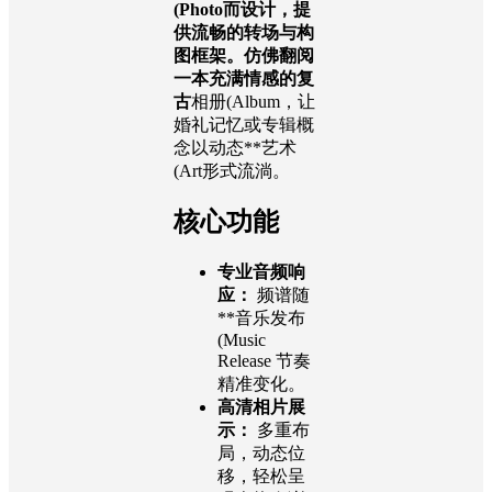
(Photo而设计，提
供流畅的转场与构
图框架。仿佛翻阅
一本充满情感的复
古
相册(Album，让
婚礼记忆或专辑概
念以动态**艺术
(Art形式流淌。
核心功能
专业音频响
应：
频谱随
**音乐发布
(Music
Release 节奏
精准变化。
高清相片展
示：
多重布
局，动态位
移，轻松呈