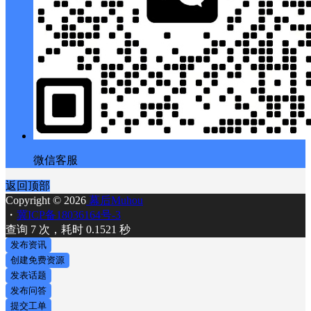
微信客服
返回顶部
Copyright © 2026
幕后Muhou
・
冀ICP备18036164号-3
查询 7 次，耗时 0.1521 秒
发布资讯
创建免费资源
发表话题
发布问答
提交工单