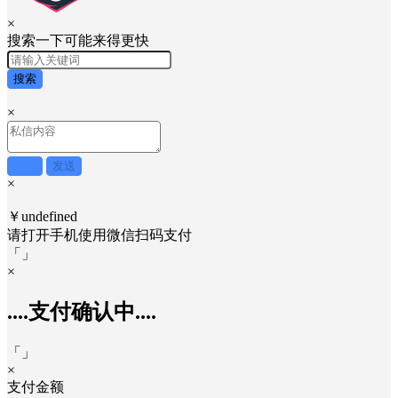
×
搜索一下可能来得更快
搜索
×
取消
发送
×
￥undefined
请打开手机使用
微信
扫码支付
「
」
×
....支付确认中....
「
」
×
支付金额