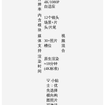
4K/1080P
辨
自适应
率
内
12个镜头
含
场景+片
模
头/片尾
块
媒
视
体
30+照片
频
支
槽位
混
持
合
渲
原生渲染
染
≈18分钟
时
(4K标准)
间
💡 小贴
士：优
先选择
横向构
图照片