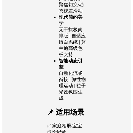
聚焦切换/动
态视差滑动
现代简约美
学
无干扰极简
排版 | 自适应
留白系统 | 莫
兰迪高级色
板支持
智能动态引
擎
自动化流畅
衔接 | 弹性物
理运动 | 粒子
光效氛围生
成
📌 适用场景
✅ 家庭相册/宝宝
成长记录