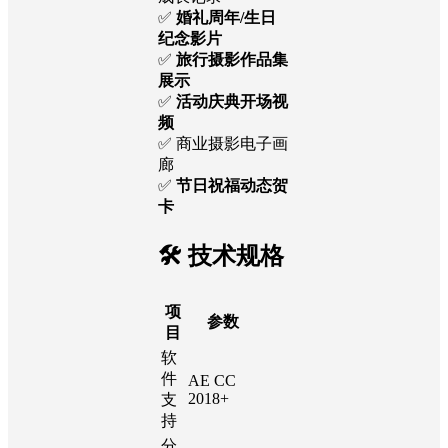
✅
婚礼周年/生日
纪念影片
✅
旅行摄影作品集
展示
✅
活动庆典开场视
频
✅ 商业摄影电子画
廊
✅
节日祝福动态贺
卡
🛠️ 技术规格
项
参数
目
软
件
AE CC
2018+
支
持
分