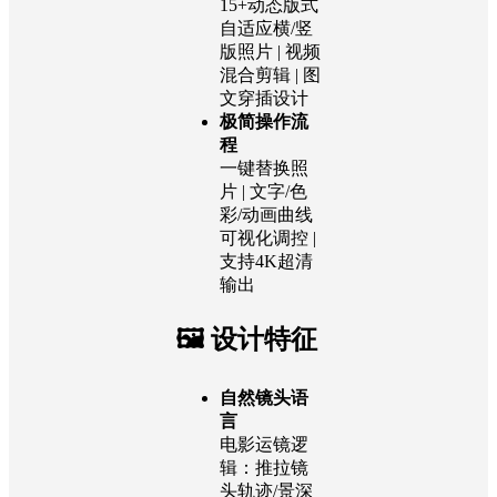
15+动态版式
自适应横/竖
版照片 | 视频
混合剪辑 | 图
文穿插设计
极简操作流
程
一键替换照
片 | 文字/色
彩/动画曲线
可视化调控 |
支持4K超清
输出
🖼️ 设计特征
自然镜头语
言
电影运镜逻
辑：推拉镜
头轨迹/景深