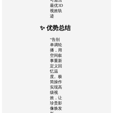
可激活
最优3D
视效轨
迹
✨ 优势总结
“告别
单调轮
播，用
空间叙
事重新
定义回
忆温
度。极
简操作
实现高
级视
效，让
珍贵影
像焕发