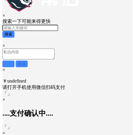
×
搜索一下可能来得更快
搜索
×
取消
发送
×
￥undefined
请打开手机使用
微信
扫码支付
「
」
×
....支付确认中....
「
」
×