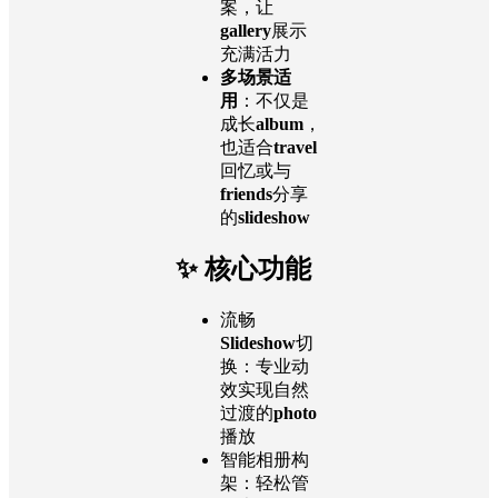
案，让
gallery
展示
充满活力
多场景适
用
：不仅是
成长
album
，
也适合
travel
回忆或与
friends
分享
的
slideshow
✨ 核心功能
流畅
Slideshow
切
换：专业动
效实现自然
过渡的
photo
播放
智能相册构
架：轻松管