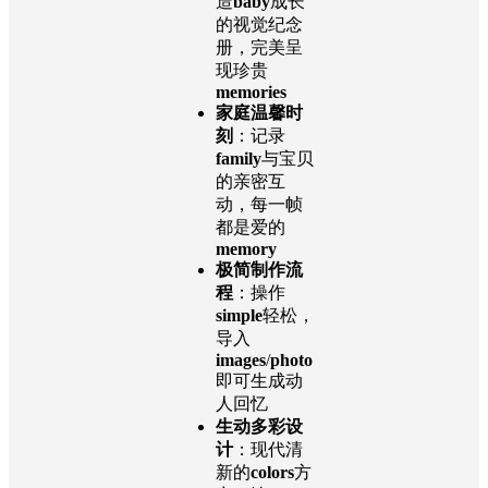
造
baby
成长
的视觉纪念
册，完美呈
现珍贵
memories
家庭温馨时
刻
：记录
family
与宝贝
的亲密互
动，每一帧
都是爱的
memory
极简制作流
程
：操作
simple
轻松，
导入
images
/
photo
即可生成动
人回忆
生动多彩设
计
：现代清
新的
colors
方