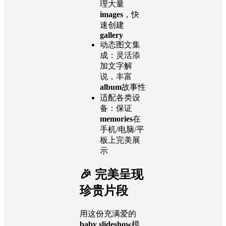
理大量
images
，快
速创建
gallery
动态图文集
成：灵活添
加文字解
说，丰富
album
故事性
适配各类设
备：保证
memories
在
手机/电脑/平
板上完美展
示
🎉 完美呈现
珍贵片段
用这份充满爱的
baby slideshow
模