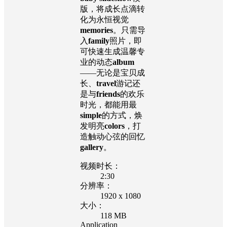
版，将成长点滴转
化为永恒视觉
memories
。只需导
入
family
照片，即
可快速生成温馨专
业的动态
album
——无论是宝贝成
长、
travel
游记还
是与
friends
的欢乐
时光，都能用最
simple
的方式，焕
发明亮
colors
，打
造触动心弦的回忆
gallery
。
视频时长：
2:30
分辨率：
1920 x 1080
大小：
118 MB
Application