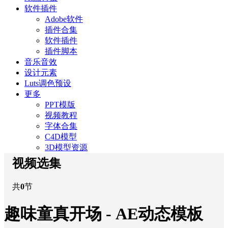
软件插件
Adobe软件
插件合集
软件插件
插件脚本
音乐音效
设计元素
Luts调色预设
更多
PPT模版
视频教程
字体合集
C4D模型
3D模型资源
视频选集
共
0
节
趣味童真开场 - AE动态模板