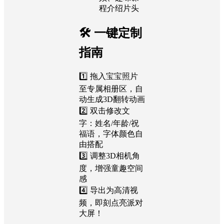
程介绍片头
🛠️ 一键定制
指南
1️⃣ 拖入宝宝照片
至专属相册区，自
动生成3D翻转动画
2️⃣ 双击修改文
字：姓名/年龄/祝
福语，字体颜色自
由搭配
3️⃣ 调整3D相机角
度，增强童趣空间
感
4️⃣ 导出为高清视
频，即刻点亮派对
大屏！