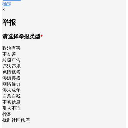
确定
×
举报
请选择举报类型
*
政治有害
不友善
垃圾广告
违法违规
色情低俗
涉嫌侵权
网络暴力
涉未成年
自杀自残
不实信息
引人不适
抄袭
扰乱社区秩序