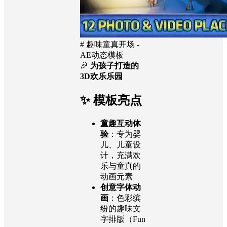
# 趣味童真开场 -
AE动态模板
🎉
为孩子打造的
3D欢乐乐园
✨ 模板亮点
童趣互动体
验
：专为婴
儿、儿童设
计，充满欢
乐与童真的
动画元素
创意字体动
画
：色彩缤
纷的趣味文
字排版（Fun