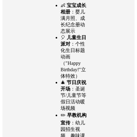
👶
宝宝成长
相册
：婴儿
满月照、成
长纪念册动
态展示
🎈
儿童生日
派对
：个性
化生日标题
动画
（"Happy
Birthday!"立
体特效）
🎄
节日庆祝
开场
：圣诞
节/儿童节等
假日活动暖
场视频
✏️
早教机构
宣传
：幼儿
园招生视
频、趣味课