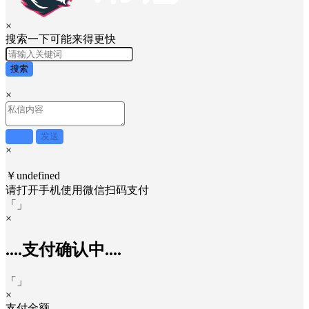
×
搜索一下可能来得更快
搜索
×
取消
发送
×
￥undefined
请打开手机使用
微信
扫码支付
「
」
×
....支付确认中....
「
」
×
支付金额