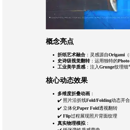
概念亮点
折纸艺术融合
：灵感源自
Origami
（
史诗级视觉翻转
：运用独特的
Photo
工业美学质感
：注入
Grunge
纹理细
核心动态效果
多维度折叠动画
：
✔️ 照片沿折线
Fold/Folding
动态开合
✔️ 立体化
Paper Fold
透视翻转
✔️
Flip
过程展现照片背面纹理
真实物理模拟
：
✔️ 纸张弹性质感弯曲