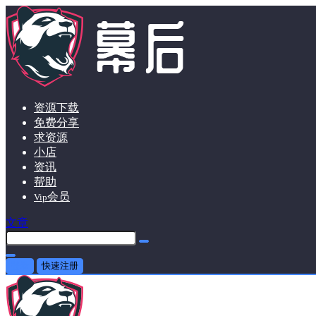
资源下载
免费分享
求资源
小店
资讯
帮助
会员
Vip
文章
登录
快速注册