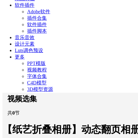
软件插件
Adobe软件
插件合集
软件插件
插件脚本
音乐音效
设计元素
Luts调色预设
更多
PPT模版
视频教程
字体合集
C4D模型
3D模型资源
视频选集
共
0
节
【纸艺折叠相册】动态翻页相册