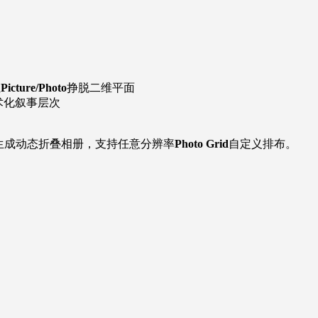
让
Picture/Photo
挣脱二维平面
术化叙事层次
生成动态折叠相册，支持任意分辨率
Photo Grid
自定义排布。