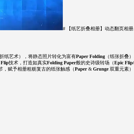
# 【纸艺折叠相册】动态翻页相册
折纸艺术），将静态照片转化为富有
Paper Folding
（纸张折叠）
 Flip
技术，打造如真实
Folding Paper
般的史诗级转场（
Epic Flip
节，赋予相册粗粝复古的纸张触感（
Paper
&
Grunge
双重元素）