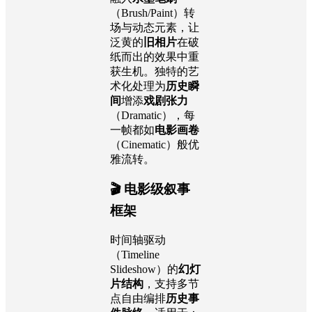
（Brush/Paint）转
场与动态元素，让
泛黄的
旧相片
在破
纸而出的效果中重
获生机。独特的艺
术化处理为
历史瞬
间
增添
戏剧张力
（Dramatic），每
一帧都如
电影画卷
（Cinematic）般优
雅流转。
🎬 电影级叙事
框架
时间轴驱动
（Timeline
Slideshow）的
幻灯
片结构
，支持多节
点自由编排
历史事