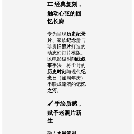
🎞️ 经典复刻，
触动心弦的回
忆长廊
专为呈现
历史纪录
片
、家族
纪念册
与
珍贵
旧照片
打造的
动态幻灯片模版。
以电影级
时间线叙
事
手法，将尘封的
历史时刻
与现代
纪
念日
（如周年庆）
串联成流淌的
记忆
之河
。
🖌️ 手绘质感，
赋予老照片新
生
融入
水墨笔刷