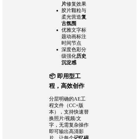
片
修复效果
胶片颗粒与
柔光营造
复
古氛围
优雅文字标
题动画标注
时间节点
深度色彩分
级强化
历史
沉淀感
📦 即用型工
程，高效创作
分层明确的AE工
程文件（CC+版
本），支持快速替
换照片/视频/文
字，无需复杂操作
即可输出高清影
片，让每个
记忆碎