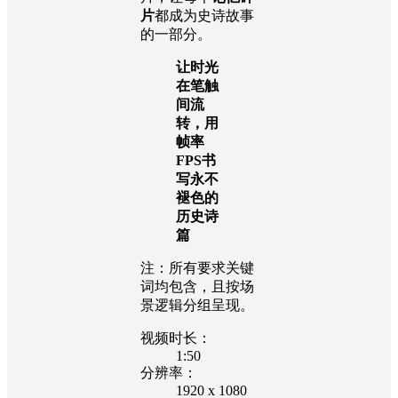
片
都成为史诗故事
的一部分。
让时光
在笔触
间流
转，用
帧率
FPS书
写永不
褪色的
历史诗
篇
注：所有要求关键
词均包含，且按场
景逻辑分组呈现。
视频时长：
1:50
分辨率：
1920 x 1080