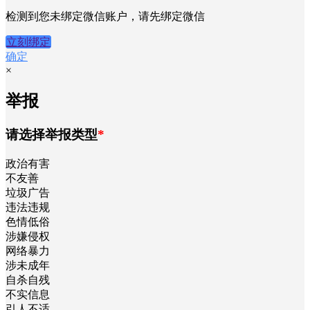
检测到您未绑定微信账户，请先绑定微信
立刻绑定
确定
×
举报
请选择举报类型
*
政治有害
不友善
垃圾广告
违法违规
色情低俗
涉嫌侵权
网络暴力
涉未成年
自杀自残
不实信息
引人不适