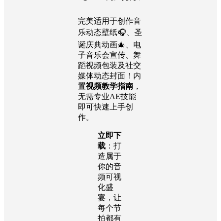
完美适用于创作音
乐动态壁纸🎧、圣
诞庆典动画🎄、电
子音乐会宣传、舞
蹈视频包装及社交
媒体动态封面！内
置
视频教学指南
，
无需专业AE技能
即可快速上手创
作。
立即下
载
：打
造属于
你的音
频可视
化盛
宴，让
每个节
拍都有