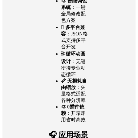
🎨 智能调色
系统
：一键
全局修改配
色方案
 多平台兼
容
：JSON格
式支持多平
台开发
⛓ 循环动画
设计
：无缝
衔接专业动
态循环
📏 无损耗自
由缩放
：矢
量格式适配
各种分辨率
🎨 0插件依
赖
：开箱即
用省时高效
🎧 应用场景