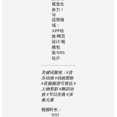
视觉生
命力！
🚀
适用领
域：
APP动
效/网页
设计/视
频包
装/SNS
短片
关键词聚焦：#音
乐动画 #动效图标
#音频频谱可视化 #
人物剪影 #舞蹈动
效 #节日庆典 #演
奏元素
视频时长：
0:03