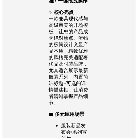
雅 • 一键拖拽操作
✨
核心亮点
一款兼具现代感与
高级审美的开场模
板，让您的产品成
为绝对焦点。流畅
的极简设计突显产
品本质，精致优雅
的风格完美适配奢
侈品及时装品牌，
尤其适合展示最新
服装系列。内置简
洁标题+可选的详
情描述框，让消费
者清晰掌握产品细
节。
💼
多元应用场景
服装新品发
布会/系列宣