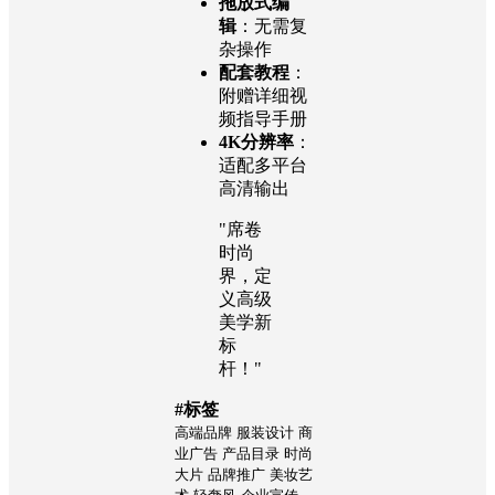
拖放式编
辑
：无需复
杂操作
配套教程
：
附赠详细视
频指导手册
4K分辨率
：
适配多平台
高清输出
"席卷
时尚
界，定
义高级
美学新
标
杆！"
#标签
高端品牌
服装设计
商
业广告
产品目录
时尚
大片
品牌推广
美妆艺