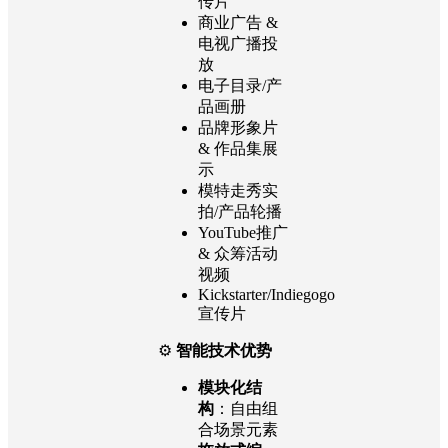
传片
商业广告 &
电视广播投
放
电子目录/产
品画册
品牌形象片
& 作品集展
示
模特走秀实
拍/产品轮播
YouTube推广
& 众筹活动
视频
Kickstarter/Indiegogo
宣传片
⚙️
智能技术优势
模块化结
构
：自由组
合场景元素