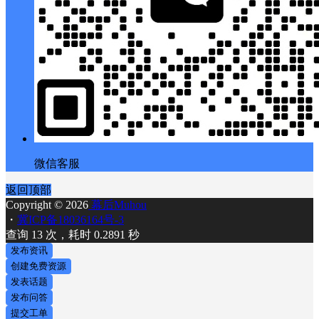
微信客服
返回顶部
Copyright © 2026
幕后Muhou
・
冀ICP备18036164号-3
查询 13 次，耗时 0.2891 秒
发布资讯
创建免费资源
发表话题
发布问答
提交工单