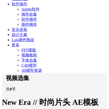
软件插件
Adobe软件
插件合集
软件插件
插件脚本
音乐音效
设计元素
Luts调色预设
更多
PPT模版
视频教程
字体合集
C4D模型
3D模型资源
视频选集
共
0
节
New Era // 时尚片头 AE模板