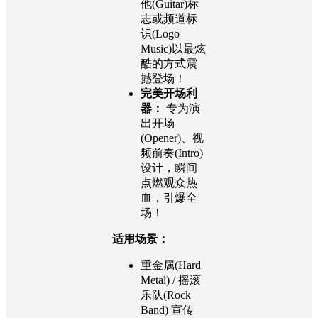
他(Guitar)标
志或频道标
识(Logo
Music)以最炫
酷的方式震
撼登场！
完美开场利
器：
专为演
出开场
(Opener)、视
频前奏(Intro)
设计，瞬间
点燃观众热
血，引爆全
场！
适用场景：
重金属(Hard
Metal) / 摇滚
乐队(Rock
Band) 宣传