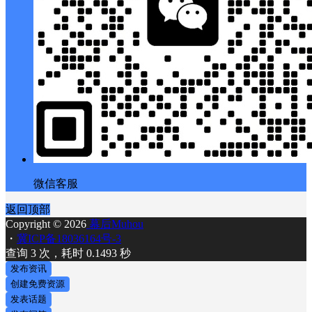
微信客服
返回顶部
Copyright © 2026
幕后Muhou
・
冀ICP备18036164号-3
查询 3 次，耗时 0.1493 秒
发布资讯
创建免费资源
发表话题