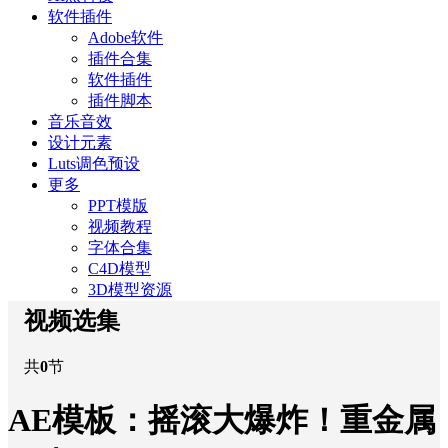
软件插件
Adobe软件
插件合集
软件插件
插件脚本
音乐音效
设计元素
Luts调色预设
更多
PPT模版
视频教程
字体合集
C4D模型
3D模型资源
视频选集
共
0
节
AE模板：摇滚大爆炸！重金属