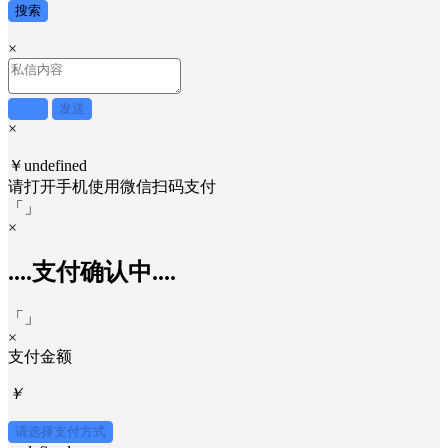
搜索
×
取消
发送
×
￥undefined
请打开手机使用
微信
扫码支付
「
」
×
....支付确认中....
「
」
×
支付金额
￥
请选择支付方式