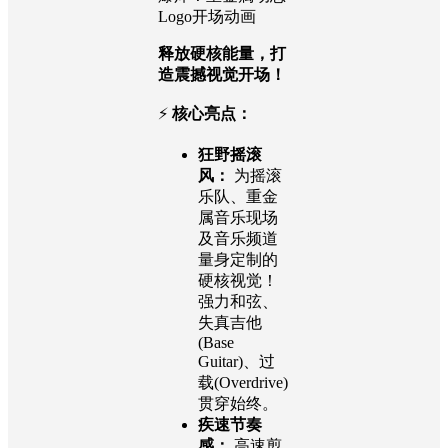
Logo开场动画
释放硬核能量，打
造震撼视觉开场！
⚡
核心亮点：
狂野摇滚
风：
为摇滚
乐队、重金
属音乐现场
及音乐频道
量身定制的
硬核视觉！
强力和弦、
失真吉他
(Base
Guitar)、过
载(Overdrive)
贯穿始终。
疾速节奏
感：
高速剪