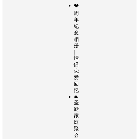
❤️
周
年
纪
念
相
册
|
情
侣
恋
爱
回
忆
🎄
圣
诞
家
庭
聚
会