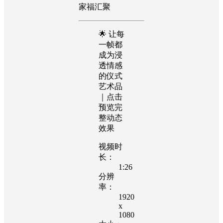
家福汇聚
🌟 让每
一帧都
成为浸
透情感
的仪式
艺术品
｜点击
预览完
整动态
效果
视频时
长：
1:26
分辨
率：
1920
x
1080