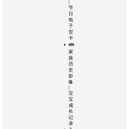
|
节
日
电
子
贺
卡
👪
家
族
历
史
影
像
|
宝
宝
成
长
记
录