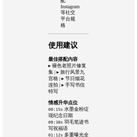
配
Instagram
等社交
平台规
格
使用建议
最佳搭配内容
▸ 褪色老照片修复
集 | ▸ 旅行风景九
宫格 | ▸ 节日烟花
连拍 | ▸ 手写书信
特写
情感升华点位
水墨金粉绽
00:15s
现纪念日期
羽毛笔迹书
00:38s
写祝福语
多重曝光全
01:12s