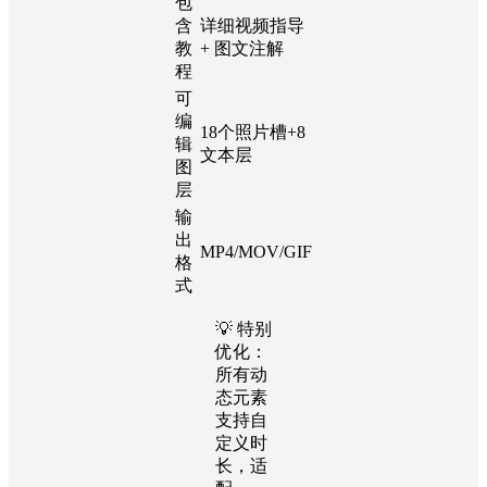
包
含
详细视频指导
教
+ 图文注解
程
可
编
18个照片槽+8
辑
文本层
图
层
输
出
MP4/MOV/GIF
格
式
💡 特别
优化：
所有动
态元素
支持自
定义时
长，适