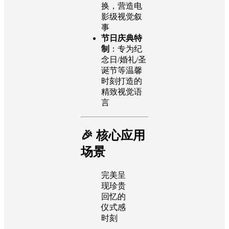
换，营造电
影级视觉叙
事
节日庆典特
制
：专为纪
念日/婚礼/圣
诞节等温馨
时刻打造的
精致视觉语
言
🎉 核心应用
场景
完美呈
现珍贵
回忆的
仪式感
时刻