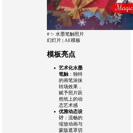
# ✨ 水墨笔触照片
幻灯片 | AE模板
模板亮点
艺术化水墨
笔触
：独特
的画笔涂抹
转场效果，
赋予照片跃
然纸上的动
态艺术感
优雅动态设
计
：流畅的
缩放动画与
蒙版遮罩切