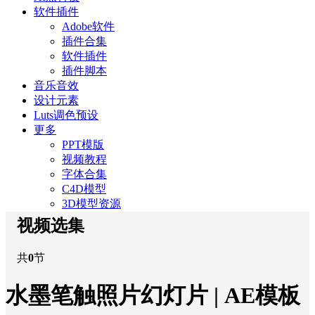
软件插件
Adobe软件
插件合集
软件插件
插件脚本
音乐音效
设计元素
Luts调色预设
更多
PPT模版
视频教程
字体合集
C4D模型
3D模型资源
视频选集
共
0
节
水墨笔触照片幻灯片 | AE模板