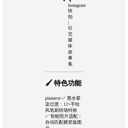
📱
Instagram
快
拍
|
社
交
媒
体
故
事
集
🖌️ 特色功能
plaintext ✅ 墨水晕
染过渡：12+手绘
风笔刷转场特效
✅ 智能照片适配：
自动匹配横竖版图