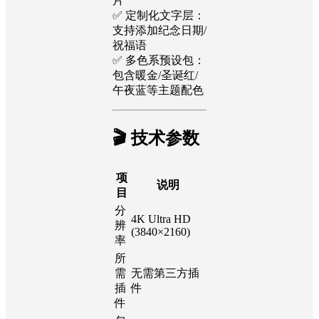
片
✅ 定制化文字层：
支持添加纪念日期/
祝福语
✅ 多色系预设包：
包含暖金/圣诞红/
午夜蓝等主题配色
🎬 技术参数
项
说明
目
分
4K Ultra HD
辨
(3840×2160)
率
所
需
无需第三方插
插
件
件