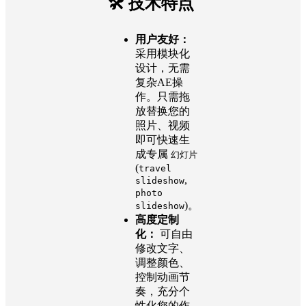
🛠️ 技术特点
用户友好：
采用模块化
设计，无需
复杂AE操
作。只需拖
放替换您的
照片、视频
即可快速生
成专属
幻灯片
(
travel
,
slideshow
photo
)。
slideshow
高度定制
化：
可自由
修改文字、
调整颜色、
控制动画节
奏，充分个
性化您的作