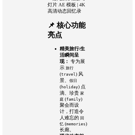
灯片 AE 模板 | 4K
高清动态回忆录
📌 核心功能
亮点
精美旅行/生
活瞬间呈
现：
专为展
示
旅行
(
) 风
travel
景、
假日
(
) 点
holiday
滴、珍贵
家
(
)
庭
family
聚会而设
计，打造令
人难忘的
回
(
)
忆
memories
长廊。