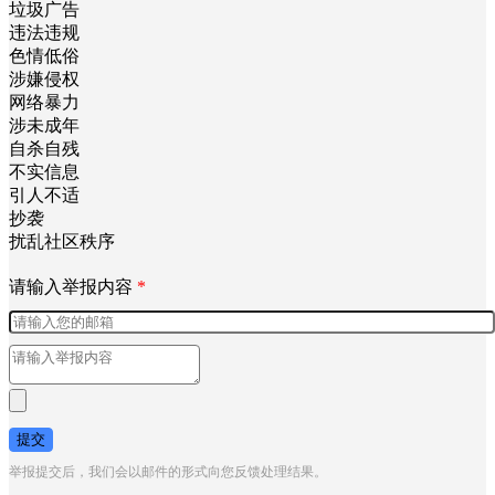
垃圾广告
违法违规
色情低俗
涉嫌侵权
网络暴力
涉未成年
自杀自残
不实信息
引人不适
抄袭
扰乱社区秩序
请输入举报内容
*
提交
举报提交后，我们会以邮件的形式向您反馈处理结果。