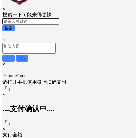
×
搜索一下可能来得更快
搜索
×
取消
发送
×
￥undefined
请打开手机使用
微信
扫码支付
「
」
×
....支付确认中....
「
」
×
支付金额