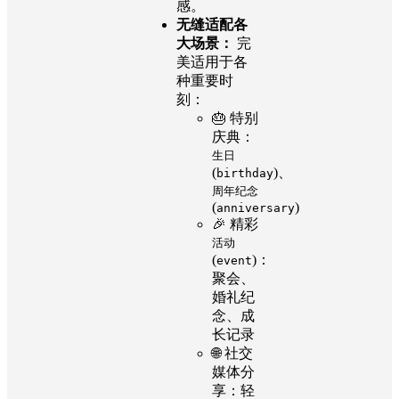
感。
无缝适配各
大场景：
完
美适用于各
种重要时
刻：
🎂 特别
庆典：
生日
(
)、
birthday
周年纪念
(
)
anniversary
🎉 精彩
活动
(
)：
event
聚会、
婚礼纪
念、成
长记录
🌐 社交
媒体分
享：轻