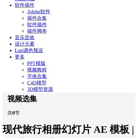
软件插件
Adobe软件
插件合集
软件插件
插件脚本
音乐音效
设计元素
Luts调色预设
更多
PPT模版
视频教程
字体合集
C4D模型
3D模型资源
视频选集
共
0
节
现代旅行相册幻灯片 AE 模板 |