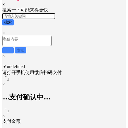
×
搜索一下可能来得更快
搜索
×
取消
发送
×
￥undefined
请打开手机使用
微信
扫码支付
「
」
×
....支付确认中....
「
」
×
支付金额