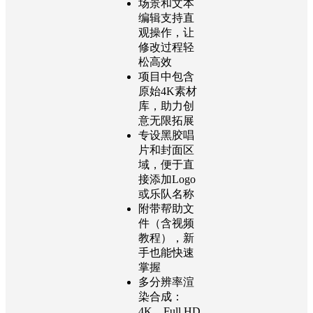
场景和文本
编辑支持直
观操作，让
修改过程轻
松高效
项目中包含
原始4K素材
库，助力创
意无限拓展
专设黑胶唱
片和封面区
域，便于直
接添加Logo
或乐队名称
附带帮助文
件（含视频
教程），新
手也能快速
掌握
多分辨率渲
染合成：
4K、Full HD