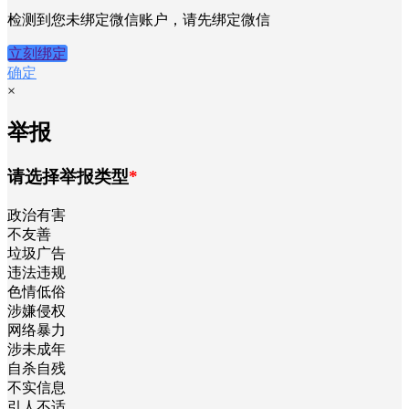
检测到您未绑定微信账户，请先绑定微信
立刻绑定
确定
×
举报
请选择举报类型
*
政治有害
不友善
垃圾广告
违法违规
色情低俗
涉嫌侵权
网络暴力
涉未成年
自杀自残
不实信息
引人不适