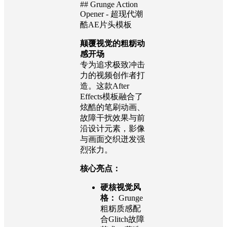
## Grunge Action
Opener - 超现代潮
酷AE片头模板
颠覆视觉的粗粝动
感开场
专为追求极致冲击
力的视频创作者打
造。这款After
Effects模板融合了
炫酷的笔刷动画、
故障干扰效果与前
沿设计元素，影像
与画面交织迸发强
烈张力。
核心亮点：
硬核视觉风
格：
Grunge
粗粝质感配
合Glitch故障