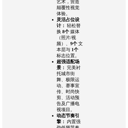
艺术，营造
颠覆性视觉
体验。
灵活占位设
计：
轻松替
换
8个
媒体
（照片/视
频）、
9个
文
本层与
1个
标志位置。
超强适配场
景：
完美衬
托城市街
舞、极限运
动、赛事宣
传、时尚快
剪、活动预
告及广播电
视项目。
动态节奏引
擎：
内置强
劲低频节奏