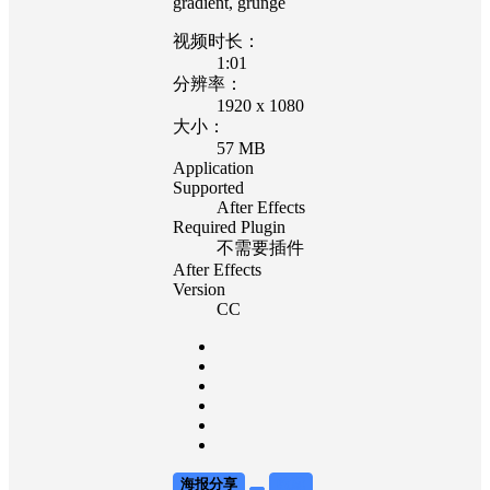
gradient, grunge
视频时长：
1:01
分辨率：
1920 x 1080
大小：
57 MB
Application
Supported
After Effects
Required Plugin
不需要插件
After Effects
Version
CC
海报分享
收藏