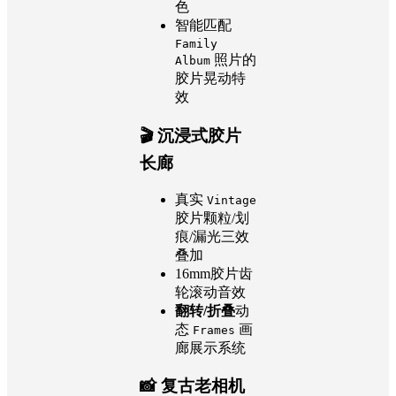
色
智能匹配
Family
照片的
Album
胶片晃动特
效
🎬 沉浸式胶片
长廊
真实
Vintage
胶片颗粒/划
痕/漏光三效
叠加
16mm胶片齿
轮滚动音效
翻转/折叠
动
态
画
Frames
廊展示系统
📸 复古老相机