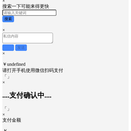
×
搜索一下可能来得更快
搜索
×
取消
发送
×
￥undefined
请打开手机使用
微信
扫码支付
「
」
×
....支付确认中....
「
」
×
支付金额
￥