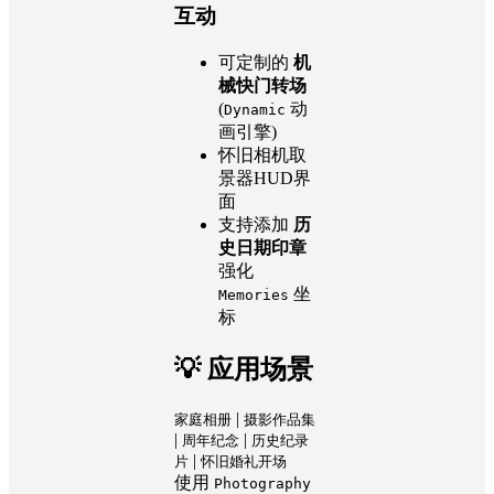
互动
可定制的
机
械快门转场
(
动
Dynamic
画引擎)
怀旧相机取
景器HUD界
面
支持添加
历
史日期印章
强化
坐
Memories
标
💡 应用场景
|
家庭相册
摄影作品集
|
|
周年纪念
历史纪录
|
片
怀旧婚礼开场
使用
Photography