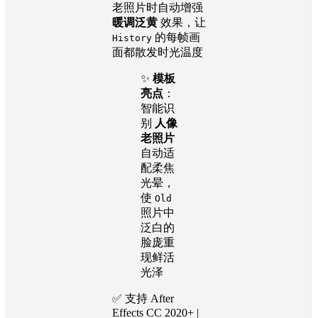
老照片时自动增强
暖调泛黄
效果，让
的每帧画
History
面都散发时光温度
✨
模板
亮点
：
智能识
别
人像
老照片
自动适
配柔焦
光晕，
使
Old
照片中
泛白的
脸庞重
现鲜活
光泽
✅ 支持 After
Effects CC 2020+ |