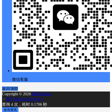
微信客服
返回顶部
Copyright © 2026
幕后Muhou
・
冀ICP备18036164号-3
查询 4 次，耗时 0.1706 秒
发布资讯