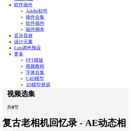
软件插件
Adobe软件
插件合集
软件插件
插件脚本
音乐音效
设计元素
Luts调色预设
更多
PPT模版
视频教程
字体合集
C4D模型
3D模型资源
视频选集
共
0
节
复古老相机回忆录 - AE动态相