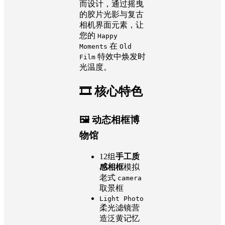
而设计，通过摇曳
的胶片光影与复古
相机界面元素，让
您的
Happy
在
Moments
Old
特效中焕发时
Film
光温度。
🎞️ 核心特色
🖼️ 动态相框博
物馆
12组
手工质
感相框
模拟
老式
camera
取景框
Light Photo
柔光滤镜营
造泛黄记忆