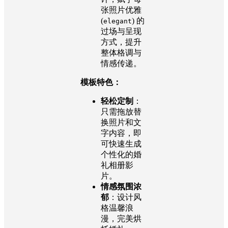
张照片优雅
(
) 的
elegant
过场与呈现
方式，提升
整体格调与
情感传递。
模板特色：
轻松定制
：
只需拖放替
换照片和文
字内容，即
可快速生成
个性化的婚
礼相册影
片。
情感氛围浓
郁
：设计风
格温馨浪
漫，完美烘