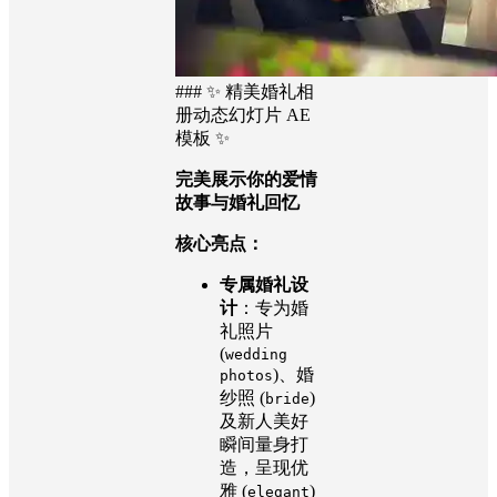
### ✨ 精美婚礼相
册动态幻灯片 AE
模板 ✨
完美展示你的爱情
故事与婚礼回忆
核心亮点：
专属婚礼设
计
：专为婚
礼照片
(
wedding
)、婚
photos
纱照 (
)
bride
及新人美好
瞬间量身打
造，呈现优
雅 (
)
elegant