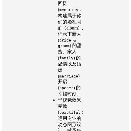
回忆
(
：
memories
构建属于你
们的婚礼
相
album
，
册 (
)
记录下新人
(
bride &
) 的甜
groom
蜜、家人
(
) 的
family
温情以及婚
姻
(
)
marriage
开启
(
) 的
opener
幸福时刻。
**视觉效果
精致
(
：
beautiful
运用专业的
动态图形设
计，赋予每