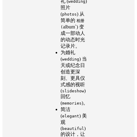
礼 (
)
wedding
照片
(
) 从
photos
简单的
相册
album`) 变
(
成一部动人
的动态时光
记录片。
为婚礼
(
) 当
wedding
天或纪念日
创造更深
刻、更具仪
式感的视听
(
)
slideshow
回忆
(
)。
memories
简洁
(
) 美
elegant
观
(
)
beautiful
的设计，让