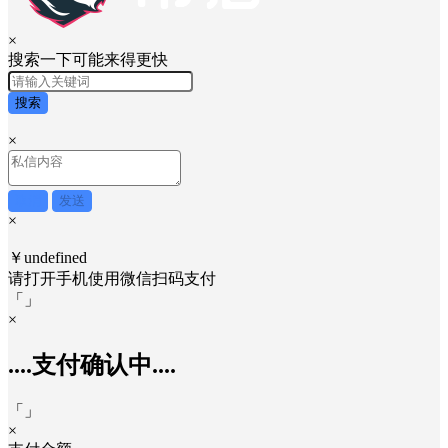
×
搜索一下可能来得更快
搜索
×
取消
发送
×
￥undefined
请打开手机使用
微信
扫码支付
「
」
×
....支付确认中....
「
」
×