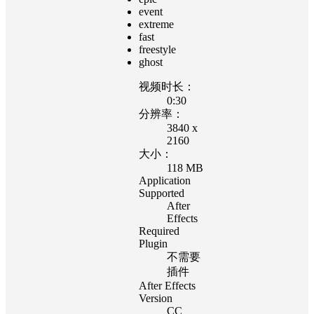
event
extreme
fast
freestyle
ghost
视频时长：
0:30
分辨率：
3840 x
2160
大小：
118 MB
Application
Supported
After
Effects
Required
Plugin
不需要
插件
After Effects
Version
CC