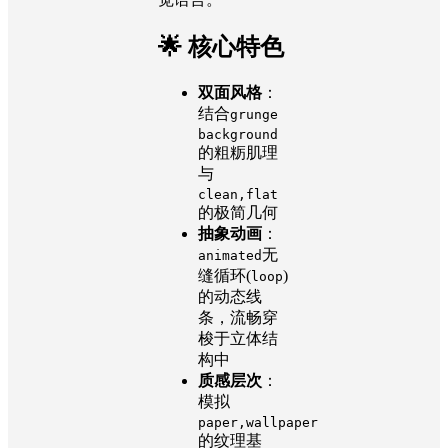
🌟 核心特色
双面风格
：
结合
grunge
background
的粗粝肌理
与
clean,flat
的极简几何
抽象动画
：
无
animated
缝循环(
)
loop
的动态线
条，流畅穿
梭于立体结
构中
质感层次
：
模拟
paper,wallpaper
的纹理基