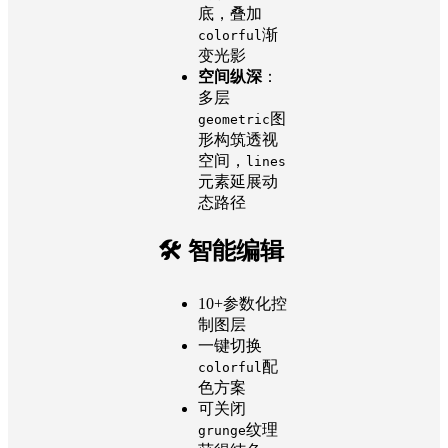
底，叠加
渐
colorful
变光影
空间纵深
：
多层
图
geometric
形构筑透视
空间，
lines
元素延展动
态路径
🛠 智能编辑
10+参数化控
制图层
一键切换
配
colorful
色方案
可关闭
纹理
grunge