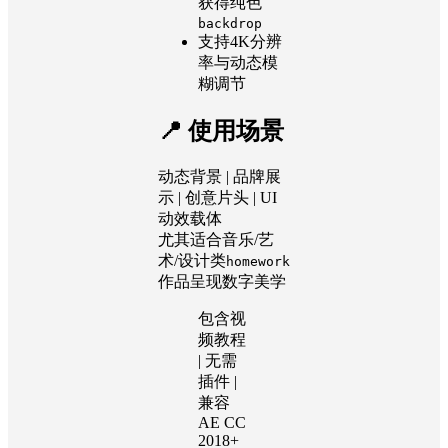
获得纯色
backdrop
支持4K分辨
率与动态模
糊调节
📍 使用场景
动态背景 | 品牌展
示 | 创意片头 | UI
动效载体
尤其适合音乐/艺
术/设计类
homework
作品呈现数字美学
包含视
频教程
| 无需
插件 |
兼容
AE CC
2018+