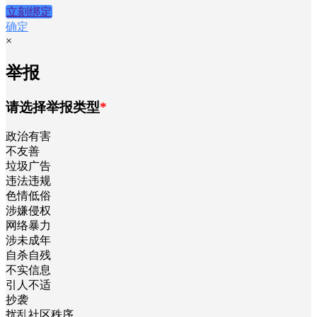
立刻绑定
确定
×
举报
请选择举报类型
*
政治有害
不友善
垃圾广告
违法违规
色情低俗
涉嫌侵权
网络暴力
涉未成年
自杀自残
不实信息
引人不适
抄袭
扰乱社区秩序