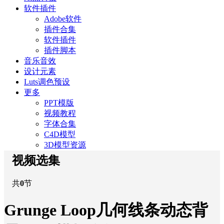
软件插件
Adobe软件
插件合集
软件插件
插件脚本
音乐音效
设计元素
Luts调色预设
更多
PPT模版
视频教程
字体合集
C4D模型
3D模型资源
视频选集
共
0
节
Grunge Loop几何线条动态背