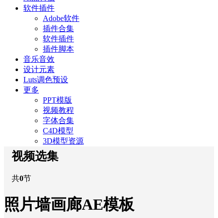
软件插件
Adobe软件
插件合集
软件插件
插件脚本
音乐音效
设计元素
Luts调色预设
更多
PPT模版
视频教程
字体合集
C4D模型
3D模型资源
视频选集
共
0
节
照片墙画廊AE模板