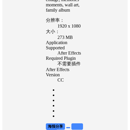
moments, wall art,
family album
分辨率：
1920 x 1080
大小：
273 MB
Application
Supported
After Effects
Required Plugin
不需要插件
After Effects
Version
CC
海报分享
收藏