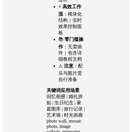
⚡
高效工作
流
：模块化
结构｜实时
效果控制面
板
📚
零门槛操
作
：无需插
件｜包含详
细教程文档
⚠️
注意
：配
乐与图片需
自行准备
关键词应用场景
回忆相册 | 婚礼拼
贴 | 生日纪念 | 家
庭图库 | 旅行记录 |
艺术墙 | 时光画廊
photo wall, mosaic
photo, image
collage, memories