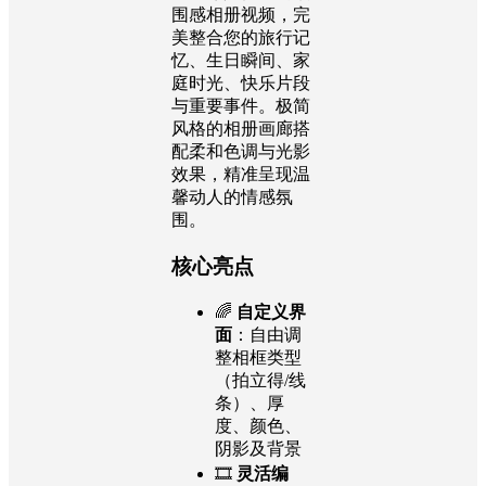
围感相册视频，完
美整合您的旅行记
忆、生日瞬间、家
庭时光、快乐片段
与重要事件。极简
风格的相册画廊搭
配柔和色调与光影
效果，精准呈现温
馨动人的情感氛
围。
核心亮点
🌈
自定义界
面
：自由调
整相框类型
（拍立得/线
条）、厚
度、颜色、
阴影及背景
🎞
灵活编