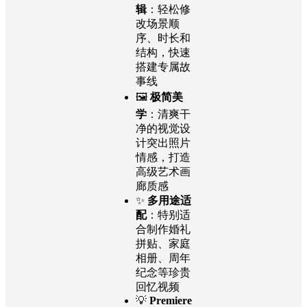
辑
：轻松修
改场景顺
序、时长和
结构，快速
搭建专属故
事线
🖼
极简美
学
：清爽干
净的视觉设
计突出照片
情感，打造
高级艺术画
廊质感
✨
多用途适
配
：特别适
合制作婚礼
拼贴、家庭
相册、周年
纪念等珍贵
回忆视频
💡
Premiere