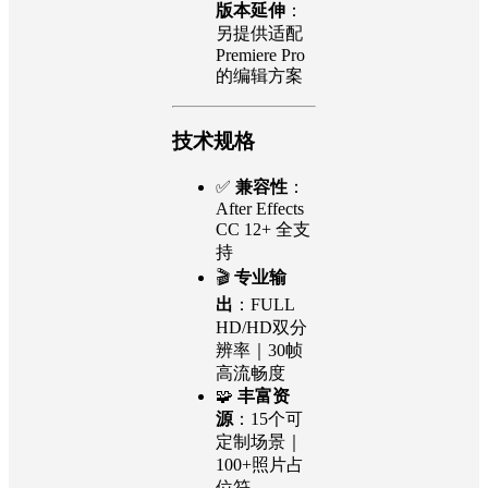
版本延伸
：
另提供适配
Premiere Pro
的编辑方案
技术规格
✅
兼容性
：
After Effects
CC 12+ 全支
持
🎬
专业输
出
：FULL
HD/HD双分
辨率｜30帧
高流畅度
🧩
丰富资
源
：15个可
定制场景｜
100+照片占
位符