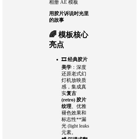
相册 AE 模板
用胶片诉说时光里
的故事
🌈 模板核心
亮点
🎞️ 经典胶片
美学
：深度
还原老式幻
灯机放映质
感，集成真
实
复古
(retro) 胶片
纹理
、优雅
褪色效果和
标志性**漏
光 (light leaks
元素。