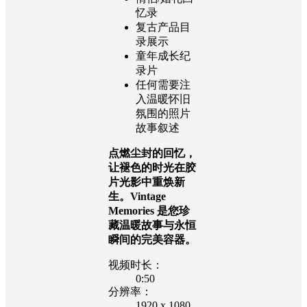
忆录
复古产品目
录展示
童年成长纪
录片
任何需要注
入温暖怀旧
氛围的照片
故事叙述
点燃尘封的回忆，
让褪色的时光在胶
片光影中重焕新
生。Vintage
Memories 是您珍
藏温暖故事与永恒
瞬间的完美容器。
视频时长：
0:50
分辨率：
1920 x 1080