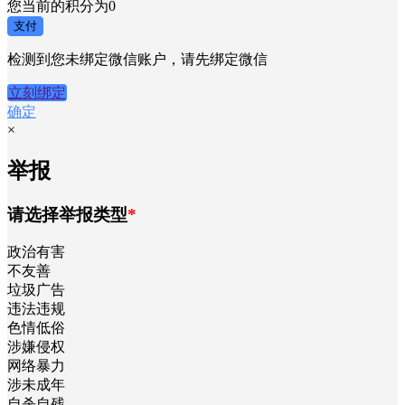
您当前的积分为
0
支付
检测到您未绑定微信账户，请先绑定微信
立刻绑定
确定
×
举报
请选择举报类型
*
政治有害
不友善
垃圾广告
违法违规
色情低俗
涉嫌侵权
网络暴力
涉未成年
自杀自残