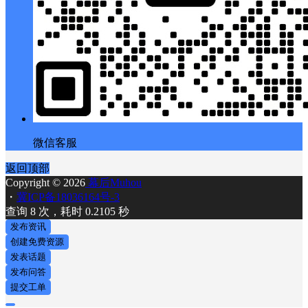
微信客服
返回顶部
Copyright © 2026
幕后Muhou
・
冀ICP备18036164号-3
查询 8 次，耗时 0.2105 秒
发布资讯
创建免费资源
发表话题
发布问答
提交工单