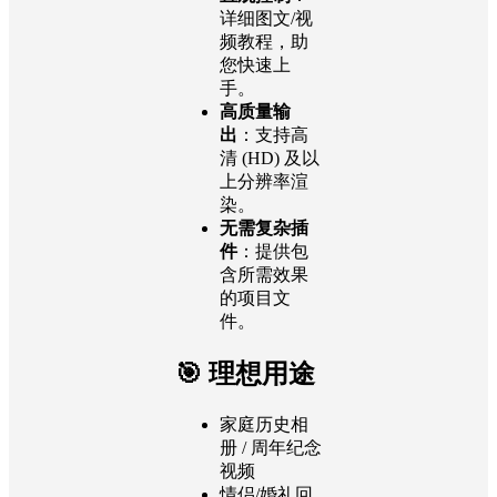
详细图文/视
频教程，助
您快速上
手。
高质量输
出
：支持高
清 (HD) 及以
上分辨率渲
染。
无需复杂插
件
：提供包
含所需效果
的项目文
件。
🎯 理想用途
家庭历史相
册 / 周年纪念
视频
情侣/婚礼回