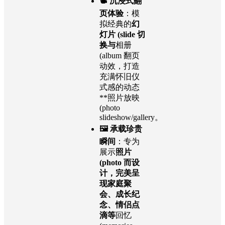
📽️ 沉浸式翻
页体验
：模
拟经典的
幻
灯片 (slide 切
换与
相册
(album 翻页
动效，打造
充满怀旧仪
式感的动态
**照片放映
(photo
slideshow/gallery。
🖼️ 承载珍贵
瞬间
：专为
展示
照片
(photo 而设
计，完美呈
现家庭聚
会、成长纪
念、情侣点
滴等
回忆