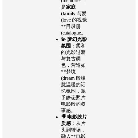
(memories ，
是
家庭
(family 与
爱
(love 的视觉
**目录册
(catalogue。
💫 梦幻光影
氛围
：柔和
的光影过渡
与复古调
色，营造如
**梦境
(dream 般朦
胧温暖的记
忆氛围，赋
予静态照片
电影般的叙
事感。
🎥 电影胶片
质感
：从片
头到转场，
融入**电影