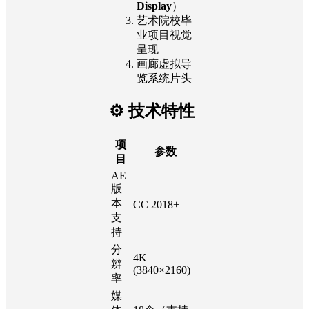
Display
）
艺术院校毕
业项目视觉
呈现
画廊虚拟导
览系统片头
⚙️ 技术特性
项
参数
目
AE
版
本
CC 2018+
支
持
分
4K
辨
(3840×2160)
率
媒