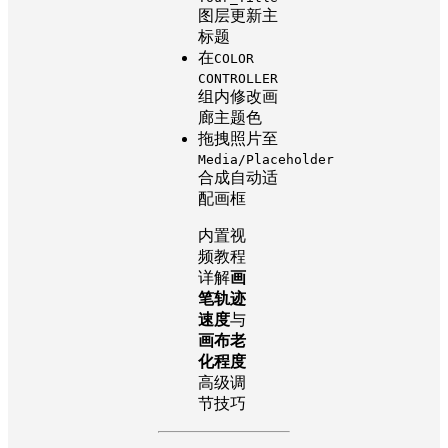
图层更新主
标题
在
COLOR
CONTROLLER
组内修改画
廊主题色
拖拽照片至
Media/Placeholder
合成自动适
配画框
内置视
频教程
详解
画
笔轨迹
速度
与
画布老
化程度
高级调
节技巧