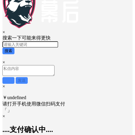
×
搜索一下可能来得更快
搜索
×
取消
发送
×
￥undefined
请打开手机使用
微信
扫码支付
「
」
×
....支付确认中....