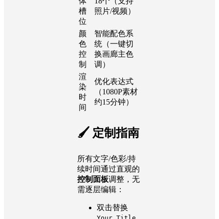
体
18个（支持
槽
照片/视频）
位
颜
智能配色系
色
统（一键切
控
换画廊主色
制
调）
渲
优化表达式
染
（1080P素材
时
约15分钟）
间
🖌️ 定制指南
所有文字/色彩/持
续时间通过直观的
控制面板
调整，无
需逐层编辑：
双击替换
Your_Title