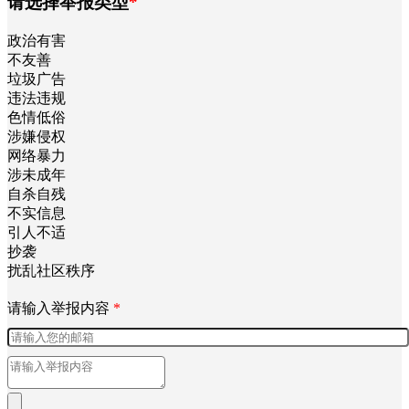
请选择举报类型
*
政治有害
不友善
垃圾广告
违法违规
色情低俗
涉嫌侵权
网络暴力
涉未成年
自杀自残
不实信息
引人不适
抄袭
扰乱社区秩序
请输入举报内容
*