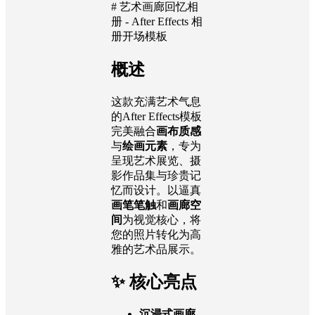
# 艺术画廊回忆相
册 - After Effects 相
册开场模板
概述
这款充满艺术气息
的After Effects模板
完美融合
画布质感
与
绘画元素
，专为
呈现艺术展览、摄
影作品集与珍贵记
忆而设计。以逼真
画笔笔触
和
画廊空
间
为视觉核心，将
您的照片转化为高
雅的艺术品展示。
✨ 核心亮点
沉浸式画廊