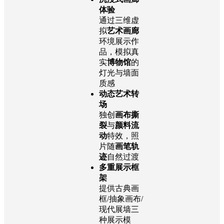
体验
通过三维虚
拟
艺术画廊
环境展示作
品，模拟真
实
博物馆
的
灯光与墙面
质感
动态艺术转
场
独创
画布撕
裂
与
颜料流
动
特效，照
片随
画笔轨
迹
自然过渡
多重展示框
架
提供古典画
框/抽象画布/
现代展墙三
种展示模