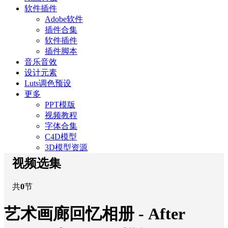
软件插件
Adobe软件
插件合集
软件插件
插件脚本
音乐音效
设计元素
Luts调色预设
更多
PPT模版
视频教程
字体合集
C4D模型
3D模型资源
视频选集
共
0
节
艺术画廊回忆相册 - After