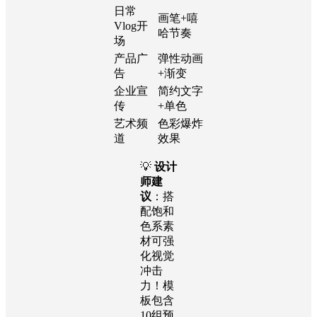
日常
画笔+嘻
Vlog开
哈节奏
场
产品广
弹性动画
告
+渐变
企业宣
简约文字
传
+单色
艺术频
色彩爆炸
道
效果
💡
设计
师建
议
：搭
配饱和
色系素
材可强
化视觉
冲击
力！模
板包含
10组预