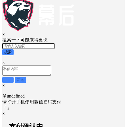
×
搜索一下可能来得更快
搜索
×
取消
发送
×
￥undefined
请打开手机使用
微信
扫码支付
「
」
×
....支付确认中....