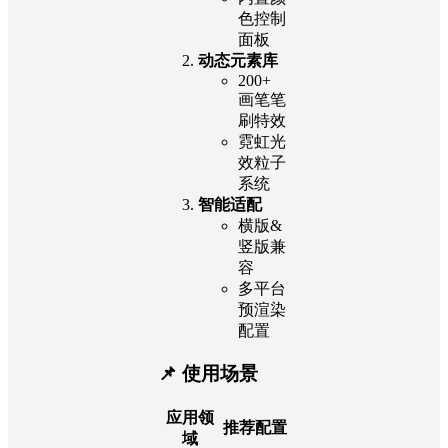
色控制
面板
动态元素库
200+
画笔笔
刷特效
霓虹光
效粒子
系统
智能适配
横版&
竖版兼
容
多平台
预渲染
配置
📌 使用场景
应用领
推荐配置
域