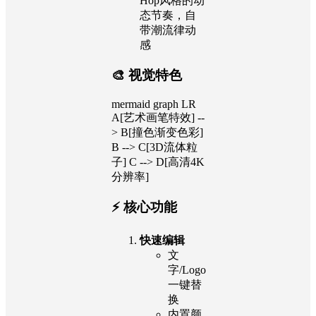
Hop风格的动
态节奏，自
带潮流律动
感
🎨 视觉特色
mermaid graph LR
A[艺术画笔特效] --
> B[撞色渐变色彩]
B --> C[3D流体粒
子] C --> D[高清4K
分辨率]
⚡ 核心功能
快速编辑
文
字/Logo
一键替
换
内置颜