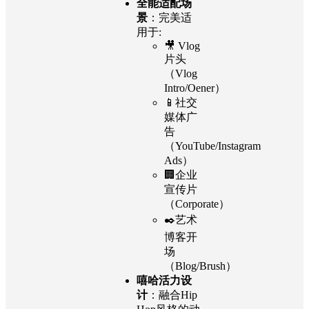
全能适配场
景
：完美适
用于:
🎥 Vlog
片头
（Vlog
Intro/Oener）
📱社交
媒体广
告
（YouTube/Instagram
Ads）
🏢企业
宣传片
（Corporate）
✒️艺术
博客开
场
（Blog/Brush）
嘻哈活力设
计
：融合Hip