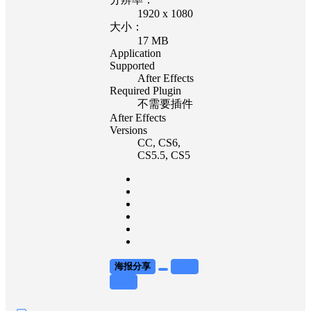
1920 x 1080
大小：
17 MB
Application
Supported
After Effects
Required Plugin
不需要插件
After Effects
Versions
CC
, CS6
,
CS5.5
, CS5
海报分享
收藏
举报