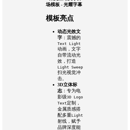
场模板 - 光耀字幕
模板亮点
动态光效文
字
：震撼的
Text Light
动画，文字
自带流动光
效，打造
Light Sweep
扫光视觉冲
击。
3D立体标
志
：专为电
影级
3D Logo
定制，
Text
金属质感搭
配多重
Light
射线，赋予
品牌深度能