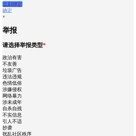
立刻绑定
确定
×
举报
请选择举报类型
*
政治有害
不友善
垃圾广告
违法违规
色情低俗
涉嫌侵权
网络暴力
涉未成年
自杀自残
不实信息
引人不适
抄袭
扰乱社区秩序