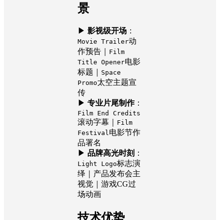
景
▶
影视级开场
：
动
Movie Trailer
作预告｜
Film
电影
Title Opener
标题｜
Space
太空主题宣
Promo
传
▶
专业片尾制作
：
Film End Credits
滚动字幕｜
Film
电影节作
Festival
品署名
▶
品牌高光时刻
：
标志演
Light Logo
绎｜产品发布会主
视觉｜游戏CG过
场动画
技术优势