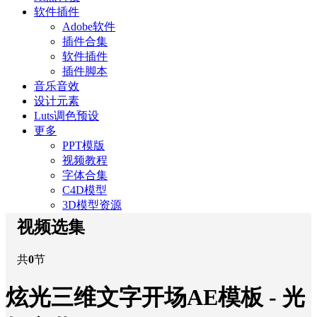
软件插件
Adobe软件
插件合集
软件插件
插件脚本
音乐音效
设计元素
Luts调色预设
更多
PPT模版
视频教程
字体合集
C4D模型
3D模型资源
视频选集
共
0
节
炫光三维文字开场AE模板 - 光