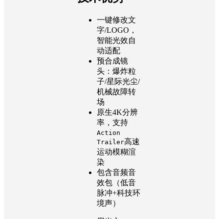
一键修改文
字/LOGO，
智能光效自
动适配
预合成镜
头：爆炸粒
子/星际光尘/
机械故障转
场
原生4K分辨
率，支持
Action
高速
Trailer
运动模糊渲
染
包含音频音
效包（低音
脉冲+科技环
境声）