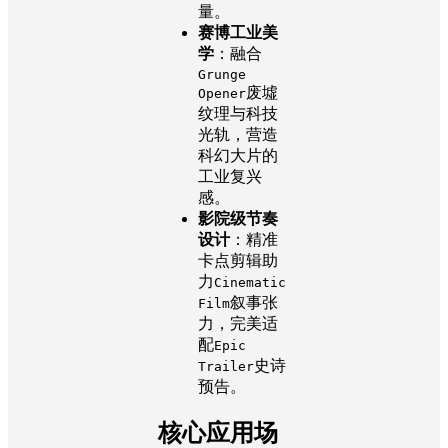
量。
赛博工业美
学
：融合
Grunge
废墟
Opener
纹理与科技
光轨，营造
科幻大片的
工业复兴
感。
影院级节奏
设计
：精准
卡点剪辑助
力
Cinematic
叙事张
Film
力，完美适
配
Epic
史诗
Trailer
预告。
核心应用场