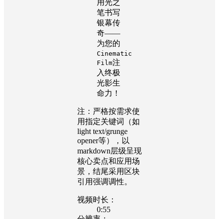
用光之
笔书写
银幕传
奇——
为您的
Cinematic
注
Film
入终极
光影生
命力！
注：严格按需求使
用指定关键词（如
light text/grunge
opener等），以
markdown层级呈现
核心卖点和应用场
景，结尾采用区块
引用强调调性。
视频时长：
0:55
分辨率：