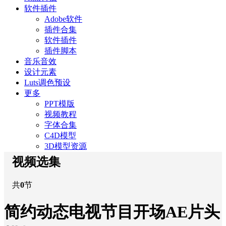
软件插件
Adobe软件
插件合集
软件插件
插件脚本
音乐音效
设计元素
Luts调色预设
更多
PPT模版
视频教程
字体合集
C4D模型
3D模型资源
视频选集
共
0
节
简约动态电视节目开场AE片头