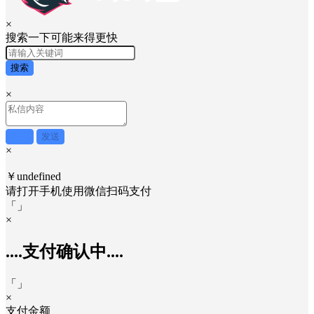
×
搜索一下可能来得更快
搜索
×
取消
发送
×
￥undefined
请打开手机使用
微信
扫码支付
「
」
×
....支付确认中....
「
」
×
支付金额