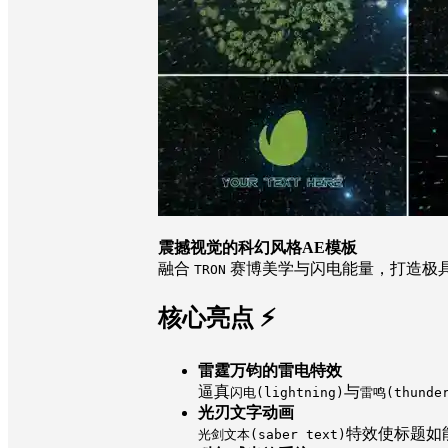
震撼视觉的科幻风格AE模板
融合
赛博美学与闪电能量，打造极
TRON
核心亮点 ⚡
雷霆万钧的雷电特效
逼真
与
闪电(lightning)
雷鸣(thunde
光刃文字动画
特效使标题如
光剑文本(saber text)