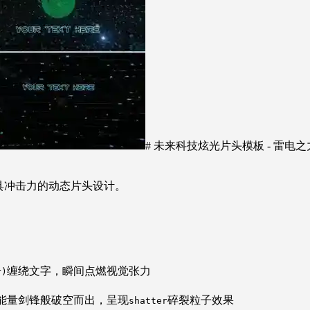
# 未来科技炫光片头模板 - 雷电之
具冲击力的动态片头设计。
缠绕文字，瞬间点燃视觉张力
r)
能量剑锋般破空而出，呈现
碎裂粒子效果
shatter