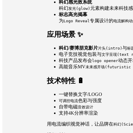
科幻感光效系统
科幻
元素构建未来科技感
发光(glow)
标志高光揭幕
为
专属设计的
Logo Reveal
电流解构动
应用场景 ✨
科幻/赛博朋克影片
与
片头(intro)
标题
电子竞技视觉包装与
文字呈现(text r
科技产品发布会
动态开
logo opener
高能音乐MV
未来感开场(futuristic 
技术特性 🔋
一键替换文字/LOGO
色彩与强度
可调控电流
自带电磁
音效设计
支持4K分辨率渲染
用电流编织视觉神话，让品牌在
科幻(Scie