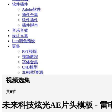
软件插件
Adobe软件
插件合集
软件插件
插件脚本
音乐音效
设计元素
Luts调色预设
更多
PPT模版
视频教程
字体合集
C4D模型
3D模型资源
视频选集
共
0
节
未来科技炫光AE片头模板 - 雷